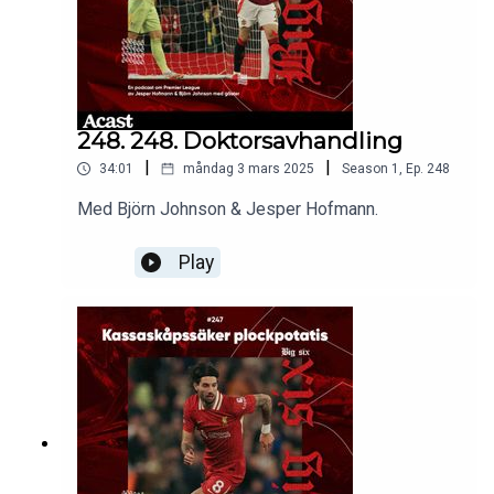
248. 248. Doktorsavhandling
|
|
34:01
måndag 3 mars 2025
Season
1
,
Ep.
248
Med Björn Johnson & Jesper Hofmann.
Play