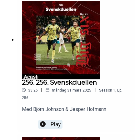
256. 256. Svenskduellen
|
|
33:26
måndag 31 mars 2025
Season
1
,
Ep.
256
Med Björn Johnson & Jesper Hofmann
Play