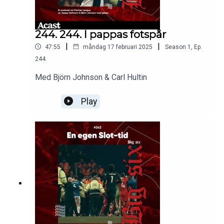
244. 244. I pappas fotspår
|
|
47:55
måndag 17 februari 2025
Season
1
,
Ep.
244
Med Björn Johnson & Carl Hultin
Play