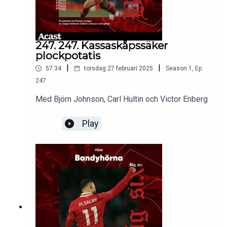
247. 247. Kassaskåpssäker
plockpotatis
|
|
57:34
torsdag 27 februari 2025
Season
1
,
Ep.
247
Med Björn Johnson, Carl Hultin och Victor Enberg
Play