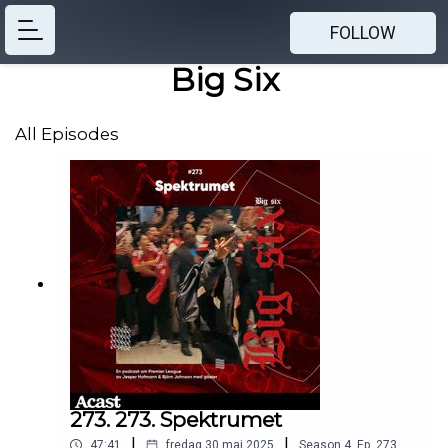
FOLLOW
Big Six
All Episodes
273. 273. Spektrumet
|
|
47:41
fredag 30 maj 2025
Season
4
,
Ep.
273