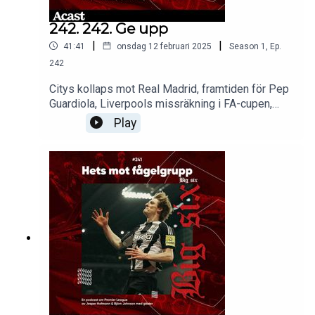
242. 242. Ge upp
|
|
41:41
onsdag 12 februari 2025
Season
1
,
Ep.
242
Citys kollaps mot Real Madrid, framtiden för Pep
Guardiola, Liverpools missräkning i FA-cupen,
Arsenals skadekris och Harry Kanes eventuella
Play
comeback till Premier League.