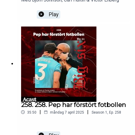
Play
258. 258. Pep har förstört fotbollen
|
|
35:50
måndag 7 april 2025
Season
1
,
Ep.
258