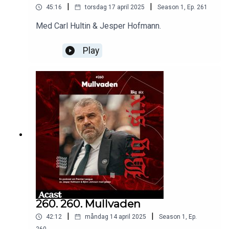
|
|
45:16
torsdag 17 april 2025
Season
1
,
Ep.
261
Med Carl Hultin & Jesper Hofmann.
Play
260. 260. Mullvaden
|
|
42:12
måndag 14 april 2025
Season
1
,
Ep.