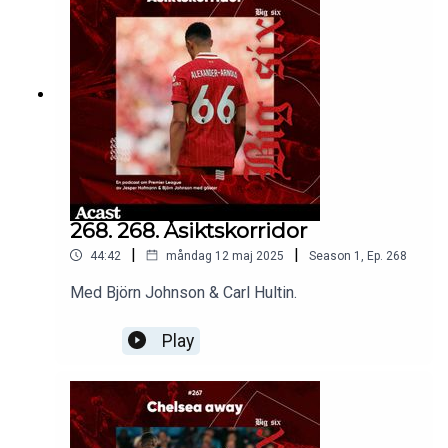
268. 268. Åsiktskorridor
|
|
44:42
måndag 12 maj 2025
Season
1
,
Ep.
268
Med Björn Johnson & Carl Hultin.
Play