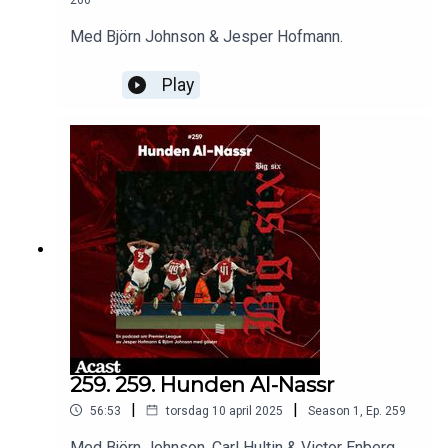
260
Med Björn Johnson & Jesper Hofmann.
Play
259. 259. Hunden Al-Nassr
|
|
56:53
torsdag 10 april 2025
Season
1
,
Ep.
259
Med Björn Johnson, Carl Hultin & Victor Enberg