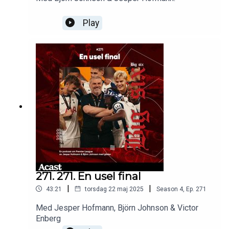
Play
271. 271. En usel final
|
|
43:21
torsdag 22 maj 2025
Season
4
,
Ep.
271
Med Jesper Hofmann, Björn Johnson & Victor
Enberg