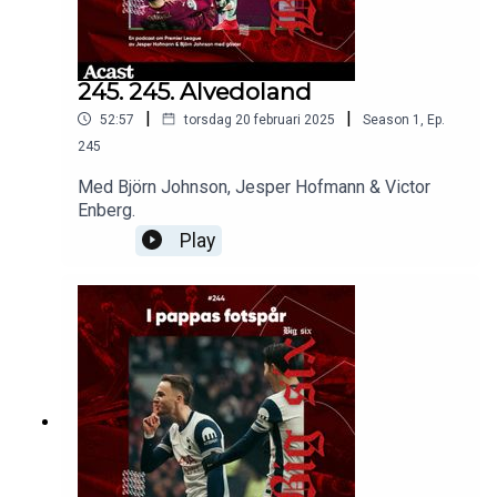
245. 245. Alvedoland
|
|
52:57
torsdag 20 februari 2025
Season
1
,
Ep.
245
Med Björn Johnson, Jesper Hofmann & Victor
Enberg.
Play