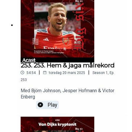
253. 253. Hem & jaga målrekord
|
|
54:54
torsdag 20 mars 2025
Season
1
,
Ep.
253
Med Björn Johnson, Jesper Hofmann & Victor
Enberg
Play