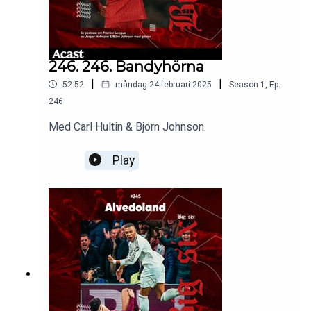
246. 246. Bandyhörna
|
|
52:52
måndag 24 februari 2025
Season
1
,
Ep.
246
Med Carl Hultin & Björn Johnson.
Play