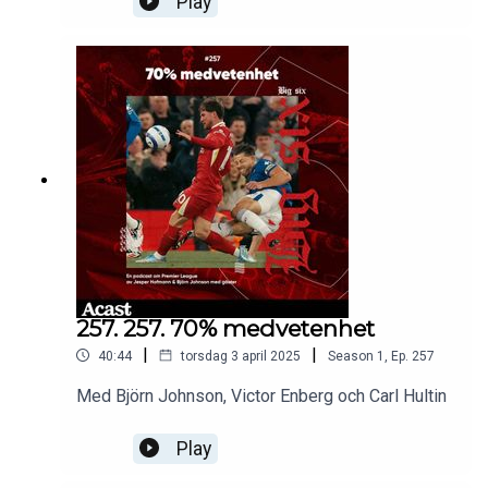
Play
257. 257. 70% medvetenhet
|
|
40:44
torsdag 3 april 2025
Season
1
,
Ep.
257
Med Björn Johnson, Victor Enberg och Carl Hultin
Play