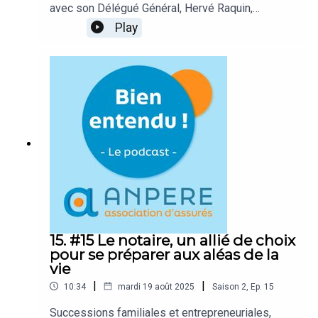
avec son Délégué Général, Hervé Raquin,
l’histoire des associations d’assurés ANPERE et
Play
ANPERE Retraite, leurs missions et leurs actions.
Quelles sont ses préconisations en matière
d’Épargne, de Retraite, de Prévoyance ou de
Dépendance ? Quels sont les outils
pédagogiques développés et mis au service de
ses adhérents ? Comment ne manquer aucune
information ou conseil en ces temps si
complexes ? Un épisode riche en
recommandations pour mieux prévenir et donc
bien se protéger.
15. #15 Le notaire, un allié de choix
pour se préparer aux aléas de la
vie
|
|
10:34
mardi 19 août 2025
Saison
2
,
Ep.
15
Successions familiales et entrepreneuriales,