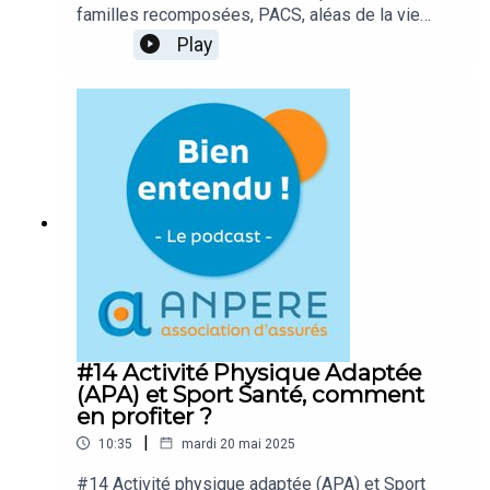
familles recomposées, PACS, aléas de la vie
professionnelle liés à l’entrepreneuriat… Parce
Play
que nous vivons plus longtemps, nous sommes
tous confrontés à des situations que nos aînés
n’ont pas forcément connues. Évoquons avec
Maître Sylvia HENRY quelques situations
particulières qui démontrent qu’en matière de
prévoyance et de droits, mieux vaut être bien
préparés et bien conseillés.
#14 Activité Physique Adaptée
(APA) et Sport Santé, comment
en profiter ?
|
10:35
mardi 20 mai 2025
#14 Activité physique adaptée (APA) et Sport