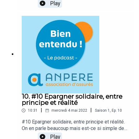
pas si aisé. Il faut d'abord se reconnaître soi-
Play
même comme aidant. Décryptage des
mécanismes mis en place par les aidants par le
Docteur Anne MALOULI, généraliste, gériatre,
diplômée en sciences sociales et créatrice de la
plateforme Haltemis, une plateforme de conseils,
d'informations et de formations s'adressant aux
aidants, aux professionnels et aux entreprises.
10. #10 Epargner solidaire, entre
principe et réalité
|
|
10:31
mercredi 4 mai 2022
Saison
1
,
Ep.
10
#10 Epargner solidaire, entre principe et réalité.
On en parle beaucoup mais est-ce si simple de
trouver le bon produit d'épargne, vraiment
Play