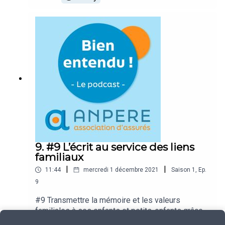
vertueux ? Réponse de Vanessa Alibert,
Directrice de la communication et du marketing
de la société de gestion Architas.
9. #9 L’écrit au service des liens
familiaux
|
|
11:44
mercredi 1 décembre 2021
Saison
1
,
Ep.
9
#9 Transmettre la mémoire et les valeurs
familiales à ses enfants et petits-enfants grâce à
l’écrit, c’est une démarche exigeante que de
Play