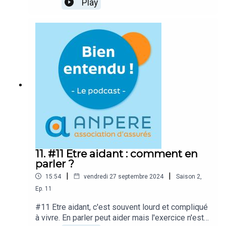
Play
pour obtenir à partir de l'âge de la retraite
un capital ou une rente périodique mérite d'être
mieux connu, notamment pour les avantages
fiscaux qu'il propose. Petit tour du dispositif avec
notre invitée, Marie, détentrice d'un PER depuis 3
ans et cadre dans le Bâtiment.
11. #11 Etre aidant : comment en
parler ?
|
|
15:54
vendredi 27 septembre 2024
Saison
2
,
Ep.
11
#11 Etre aidant, c'est souvent lourd et compliqué
à vivre. En parler peut aider mais l'exercice n'est