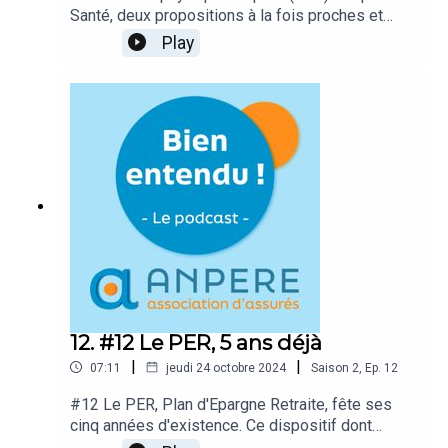
Santé, deux propositions à la fois proches et
différentes dont beaucoup d'entre nous peuvent
Play
profiter. A condition de mieux les connaître. Pour
tout comprendre, la parole est donnée à la co-
fondatrice d’un centre d’APA-Sport santé, le
centre MINA, qui nous parle des programmes
proposés, de leur diffusion (visio – présentiel –
groupe – individuel…), des demandes des
participants, des résultats (physiques et moraux)
obtenus.
12. #12 Le PER, 5 ans déjà
|
|
07:11
jeudi 24 octobre 2024
Saison
2
,
Ep.
12
#12 Le PER, Plan d'Epargne Retraite, fête ses
cinq années d'existence. Ce dispositif dont
l’objectif est d’économiser pendant sa vie active