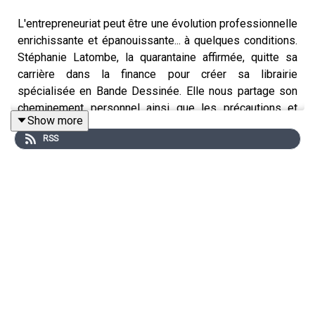
L'entrepreneuriat peut être une évolution professionnelle
enrichissante et épanouissante... à quelques conditions.
Stéphanie Latombe, la quarantaine affirmée, quitte sa
carrière dans la finance pour créer sa librairie
spécialisée en Bande Dessinée. Elle nous partage son
cheminement personnel ainsi que les précautions et
Show more
protections qu'elle a prises pour réussir cette nouvelle
RSS
aventure. Enthousiasmant !