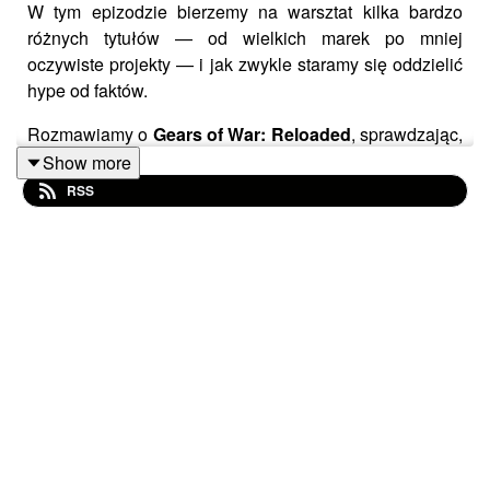
W tym epizodzie bierzemy na warsztat kilka bardzo
różnych tytułów — od wielkich marek po mniej
oczywiste projekty — i jak zwykle staramy się oddzielić
hype od faktów.
Rozmawiamy o
Gears of War: Reloaded
, sprawdzając,
czy odświeżona wersja legendarnej strzelanki
Show more
faktycznie wnosi coś nowego. Zaglądamy też do
RSS
mrocznego
Cloverpit
, analizujemy pomysły stojące za
Keeperem
, a silniki rozgrzewamy przy
The Crew
Motorfest
, oceniając, czy to najlepsza odsłona serii.
Nie mogło też zabraknąć slasha —
Dynasty Warriors:
Origins
trafia pod lupę fanów i weteranów gatunku
musou.
🎌
Temat główny odcinka – recenzja: Ghost of Yōtei
.
Przyglądamy się nowemu otwarciu w znanym
uniwersum: nowej historii, bohaterowi i surowemu
klimatowi inspirowanemu północną Japonią.