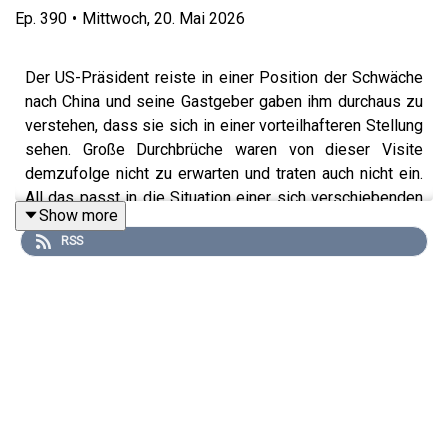
Ep.
390
•
Mittwoch, 20. Mai 2026
Der US-Präsident reiste in einer Position der Schwäche
nach China und seine Gastgeber gaben ihm durchaus zu
verstehen, dass sie sich in einer vorteilhafteren Stellung
sehen. Große Durchbrüche waren von dieser Visite
demzufolge nicht zu erwarten und traten auch nicht ein.
All das passt in die Situation einer sich verschiebenden
Show more
Weltordnung, bei der zu hoffen bleibt, dass der
RSS
Übergang nicht zu einem neuen großen Krieg führt.
Wie stark die Rolle Chinas ist und wie schwach die der
USA – unter anderem aufgrund wirtschafts- und
finanzpolitischer Fehler – war Gegenstand mehrerer
Folgen des
bto-
Podcasts. So auch in Episode #202
“Angriff auf den Dollar” vom August 2023. Trumps
Besuch in Peking gibt dem Gespräch mit dem irischen
Ökonomen und Podcaster Philip Pilkington den aktuellen