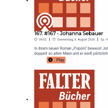
167. #167 - Johanna Sebauer
|
|
34:02
Donnerstag, 6. August 2026
Ep.
1
In ihrem neuen Roman „Popóm“ beweist Joha
doppelt so alten Mann und er weiß plötzlich
Motivs und über den Wunsch, das Leben gen
Play
Gedanke“ von Nefeli Kavouras