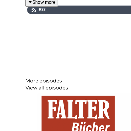
Show more
RSS
Zu den Büchern dieser Folge:
„
Angst vor Männern
“ von Nicole List
„
Co
“ von Rina Schmeller
„
Yesteryear
“ von Caro Claire Burke
More episodes
View all episodes