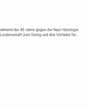
 während der 40 Jahre gegen die Nazi-Ideologie
e Leidenschaft zum Swing und ihre Vorliebe für
 Ernst Jandl, Erni Mangold und Helmut Qualtinger
c Novel gemacht hat, warum man die
Vibraphonistin Vera Auer war darüber spricht
 Büchern in dieser Folge: „Schlurfkatzen“ von