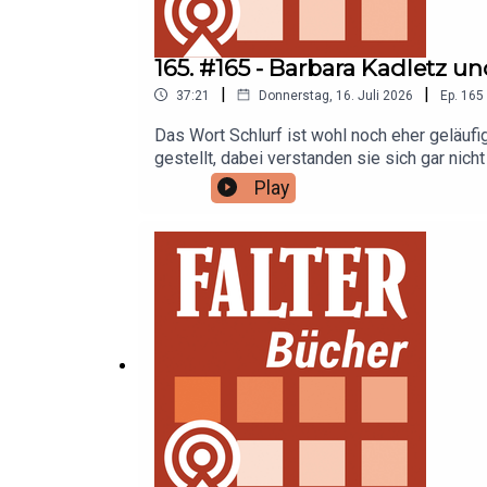
165. #165 - Barbara Kadletz un
|
|
37:21
Donnerstag, 16. Juli 2026
Ep.
165
Das Wort Schlurf ist wohl noch eher geläuf
gestellt, dabei verstanden sie sich gar nic
Kleider, die sich vom Diktat der Herrschend
Play
– sind sie so gut wie vergessen.Warum Bar
geringschätzige Bezeichnung der Nazis „Sch
Petra Hartlieb im FALTER-Buchpodcast mit de
Barbara Kadletz, Illustrationen von Jorghi Po