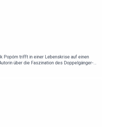
Popóm trifft in einer Lebenskrise auf einen
 Autorin über die Faszination des Doppelgänger-
óm“, von Johanna Sebauer„Gelb, auch ein schöner