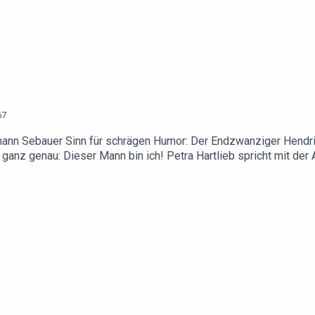
67
nn Sebauer Sinn für schrägen Humor: Der Endzwanziger Hendrik 
 ganz genau: Dieser Mann bin ich! Petra Hartlieb spricht mit der
au vorausplanen zu können.Zu den Büchern in dieser Folge:„Pop