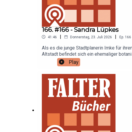
166. #166 - Sandra Lüpkes
|
|
41:46
Donnerstag, 23. Juli 2026
Ep.
166
Als es die junge Stadtplanerin Imke für ihren
Altstadt befindet sich ein ehemaliger botan
Walter Egli.Imke soll über die Zukunft dies
Play
uns mitten hinein in die Geschichte des bot
spricht in dieser Folge mit Sandra Lüpkes üb
hat, die man sich so kaum ausdenken könnte
Wissenschaftler und Wissenschaftlerinnen.Zu
Bélem„Heldenreise ins ewige Eis“ von Jürg