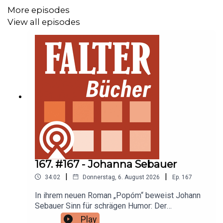
die letzten ZeitzeugInnen entgleiten?
More episodes
View all episodes
Hier geht's zu den Bücher dieser Folge:
„Wie die Hasen“
von Anna Silber
167. #167 - Johanna Sebauer
|
|
34:02
Donnerstag, 6. August 2026
Ep.
167
In ihrem neuen Roman „Popóm“ beweist Johann
Sebauer Sinn für schrägen Humor: Der
Endzwanziger Hendrik Popóm trifft in einer
Play