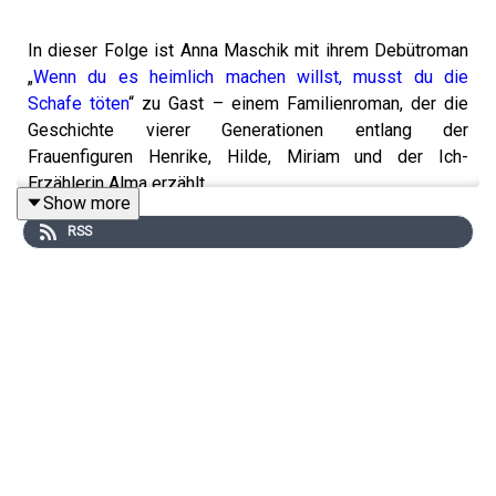
In dieser Folge ist Anna Maschik mit ihrem Debütroman
„
Wenn du es heimlich machen willst, musst du die
Schafe töten
“ zu Gast – einem Familienroman, der die
Geschichte vierer Generationen entlang der
Frauenfiguren Henrike, Hilde, Miriam und der Ich-
Erzählerin Alma erzählt.
Show more
RSS
Was es mit den Zitronen auf dem Cover auf sich hat, was
die Lücken in Familiengeschichten erzählen und warum
sie sich bewusst für eine Erzählweise entscheiden hat,
die Raum für magisches Denken lässt, erzählt Maschik
im Gespräch mit Podcast-Host Petra Hartlieb.
Mit Buchtipps von Matthias Dusini aus der FALTER-
Redaktion.