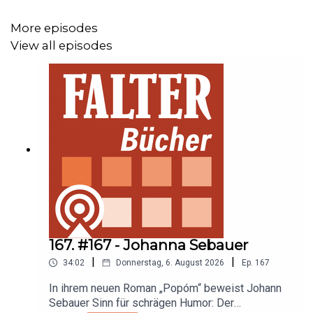
More episodes
View all episodes
Zu den Büchern dieser Folge:
"
Wenn du es heimlich machen willst, musst du die
Schafe töten
" von Anna Maschick
"
Stoische Gangarten. Versuche der Lebensführung
" von
Helmut Lethen
"
Künstliche Intelligenz und der neue Faschismus
" von
Rainer Mühlhoff
167. #167 - Johanna Sebauer
|
|
34:02
Donnerstag, 6. August 2026
Ep.
167
In ihrem neuen Roman „Popóm“ beweist Johann
Sebauer Sinn für schrägen Humor: Der