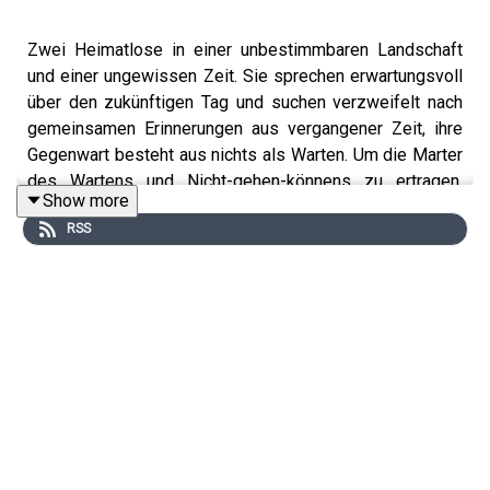
Zwei Heimatlose in einer unbestimmbaren Landschaft
und einer ungewissen Zeit. Sie sprechen erwartungsvoll
über den zukünftigen Tag und suchen verzweifelt nach
gemeinsamen Erinnerungen aus vergangener Zeit, ihre
Gegenwart besteht aus nichts als Warten. Um die Marter
des Wartens und Nicht-gehen-könnens zu ertragen,
Show more
widmen sie sich dem Spiel. Wenn Beckett gewusst
RSS
hätte, worauf dieses Paar wartet, hätte er das Stück nicht
geschrieben, antwortete er einst. Worauf warten wir? Und
welche Spiele erfinden wir, um die Zeit zu vertreiben und
ohne Bewusstsein in unserer Gegenwart zu existieren?
Womöglich hat kein Bühnenwerk so viele
Interpretationen provoziert wie dieses, obwohl es sich
jeglichen Thesen und Antithesen entzieht. Luk Perceval
interessiert daran die Komik sowie die Grausamkeit