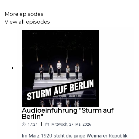
dieser universellen Menschheitskomödie.
More episodes
View all episodes
Mehr Informationen und Karten für "Warten auf Godot"
erhalten Sie hier:
https://www.berliner-
ensemble.de/inszenierung/warten-auf-godot
Audioeinführung "Sturm auf
Berlin"
|
17:24
Mittwoch, 27. Mai 2026
Im März 1920 steht die junge Weimarer Republik