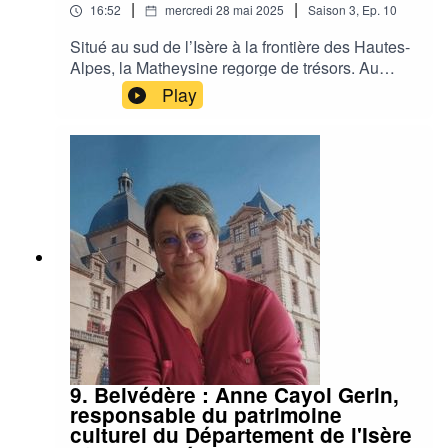
|
|
16:52
mercredi 28 mai 2025
Saison
3
,
Ep.
10
Situé au sud de l’Isère à la frontière des Hautes-
Alpes, la Matheysine regorge de trésors. Au
centre de la Mure, le musée matheysin nous
Play
raconte toute l’histoire de ce territoire aux
multiples facettes avec des objets allant de la
période gallo-romaine à nos jours. Guillaume
Benoist, son directeur, nous le fait visiter.Podcast
réalisé par Annick BerliozPrise de son :
Véronique GrangerMixage : Emilie
WadelleMusique : Denis Morin de Vague
imaginaire
9. Belvédère : Anne Cayol Gerin,
responsable du patrimoine
culturel du Département de l'Isère