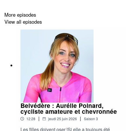
concours de Véronique Granger pour la prise de son. Le
mixage est signé Emilie Wadel du studio Skadi and co
More episodes
et la musique Denis Morin de Vague imaginaire.
View all episodes
Belvédère : Aurélie Poinard,
cycliste amateure et chevronnée
|
|
12:28
jeudi 25 juin 2026
Saison
3
Les filles doivent oser !Si elle a toujours été