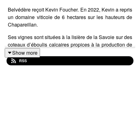
Belvédère reçoit Kevin Foucher. En 2022, Kevin a repris
un domaine viticole de 6 hectares sur les hauteurs de
Chapareillan.
Ses vignes sont situées à la lisière de la Savoie sur des
coteaux d’éboulis calcaires propices à la production de
bons vins. Une partie de sa production est labellisée
Show more
IGP Isère Coteaux du Grésivaudan.
RSS
Aujourd’hui, une dizaine de viticulteurs bénéficient de
cette appellation. Tous font un travail remarquable.
A l’heure où les vendanges battent leur plein, Kevin
nous parle de sa passion du vin.
Ce podcast a été réalisé par Annick Berlioz, avec le