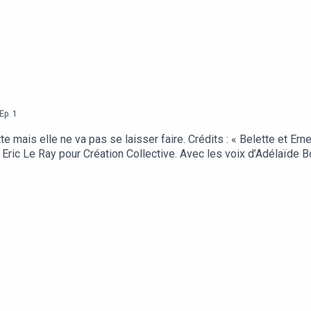
Ep.
1
te mais elle ne va pas se laisser faire. Crédits : « Belette et Ern
 Eric Le Ray pour Création Collective. Avec les voix d’Adélaïde B
 son par Adrien Beccaria au studio l’Arrière-Boutique. Musiques :
seur du Muséum National d’Histoire Naturelle, pour ses conseils