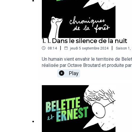
1. 1. Dans le silence de la nuit
|
|
08:14
jeudi 5 septembre 2024
Saison
1
,
Un humain vient envahir le territoire de Belet
réalisée par Octave Broutard et produite par
Dionyssopoulos, et Guillaume Riant. Prise de
Play
Remerciements à Guillaume Lecointre, profes