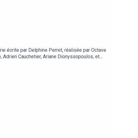
érie écrite par Delphine Perret, réalisée par Octave
e, Adrien Cauchetier, Ariane Dionyssopoulos, et
ration : Delphine Perret. Remerciements à
r les animaux de la forêt.