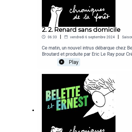
2. 2. Renard sans domicile
|
|
06:33
vendredi 6 septembre 2024
Saiso
Ce matin, un nouvel intrus débarque chez Bele
Broutard et produite par Eric Le Ray pour Cr
Guillaume Riant. Prise de son par Adrien Be
Play
Guillaume Lecointre, professeur du Muséum N