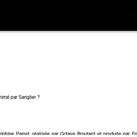
animé par Sanglier ?
elphine Perret, réalisée par Octave Broutard et produite par Er