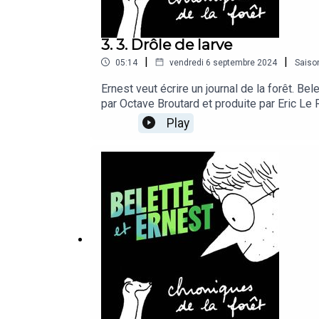
3. 3. Drôle de larve
|
|
05:14
vendredi 6 septembre 2024
Saiso
Ernest veut écrire un journal de la forêt. Bel
par Octave Broutard et produite par Eric Le 
Dionyssopoulos, et Guillaume Riant. Prise de
Play
Remerciements à Guillaume Lecointre, profes