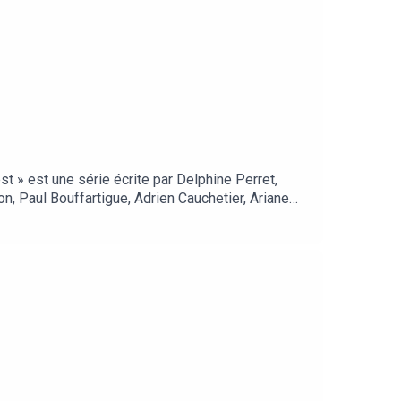
est » est une série écrite par Delphine Perret,
on, Paul Bouffartigue, Adrien Cauchetier, Ariane
 CDM Music, Illustration : Delphine Perret.
 scientifiques sur les animaux de la forêt.