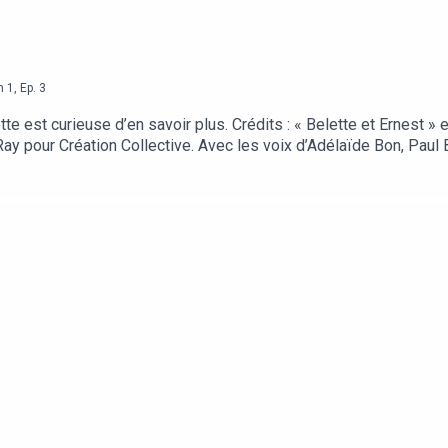
n
1
,
Ep.
3
ette est curieuse d’en savoir plus. Crédits : « Belette et Ernest »
Ray pour Création Collective. Avec les voix d’Adélaïde Bon, Paul 
 son par Adrien Beccaria au studio l’Arrière-Boutique. Musiques :
seur du Muséum National d’Histoire Naturelle, pour ses conseil