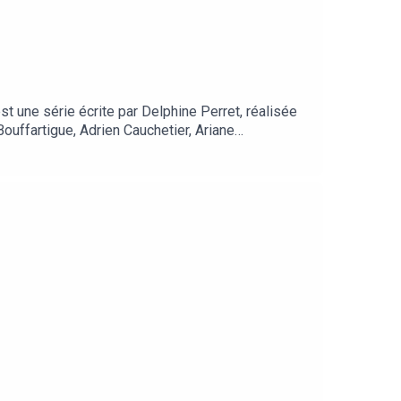
 est une série écrite par Delphine Perret, réalisée
Bouffartigue, Adrien Cauchetier, Ariane
 CDM Music, Illustration : Delphine Perret.
s scientifiques sur les animaux de la forêt.