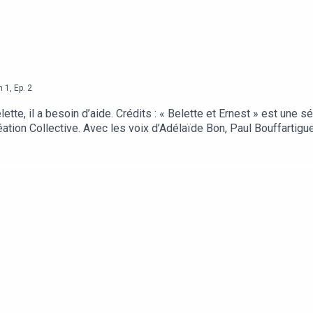
n
1
,
Ep.
2
tte, il a besoin d’aide. Crédits : « Belette et Ernest » est une s
éation Collective. Avec les voix d’Adélaïde Bon, Paul Bouffartigu
ccaria au studio l’Arrière-Boutique. Musiques : CDM Music, Illust
ational d’Histoire Naturelle, pour ses conseils scientifiques su