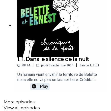
1. 1. Dans le silence de la nuit
|
|
08:14
jeudi 5 septembre 2024
Saison
1
,
Ep.
1
Un humain vient envahir le territoire de Belette
mais elle ne va pas se laisser faire. Crédits :
« Belette et Ernest » est une série écrite par
Play
Delphine Perret, réalisée par Octave Broutard et
produite par Eric Le Ray pour Création Collective.
Avec les voix d’Adélaïde Bon, Paul Bouffartigue,
More episodes
Adrien Cauchetier, Ariane Dionyssopoulos, et
View all episodes
Guillaume Riant. Prise de son par Adrien Beccaria