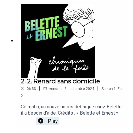
au studio l’Arrière-Boutique. Musiques : CDM
Music, Illustration : Delphine Perret.
Remerciements à Guillaume Lecointre,
professeur du Muséum National d’Histoire
Naturelle, pour ses conseils scientifiques sur les
animaux de la forêt.
2. 2. Renard sans domicile
|
|
06:33
vendredi 6 septembre 2024
Saison
1
,
Ep.
2
Ce matin, un nouvel intrus débarque chez Belette,
il a besoin d’aide. Crédits : « Belette et Ernest »
est une série écrite par Delphine Perret, réalisée
Play
par Octave Broutard et produite par Eric Le Ray
pour Création Collective. Avec les voix d’Adélaïde