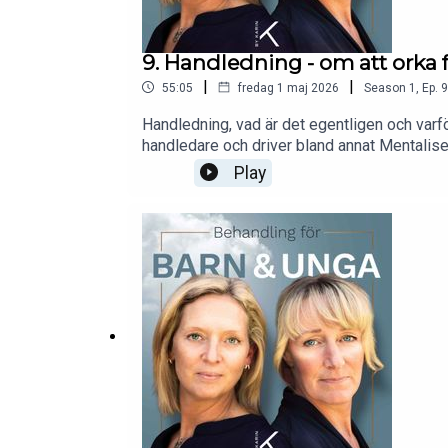
9. Handledning - om att orka f
|
|
55:05
fredag 1 maj 2026
Season
1
,
Ep.
9
Handledning, vad är det egentligen och varf
handledare och driver bland annat Mentalise
handledningsprocessen. Hon beskriver varför
Play
förstå vad vi faktiskt är med om i vårt arbe