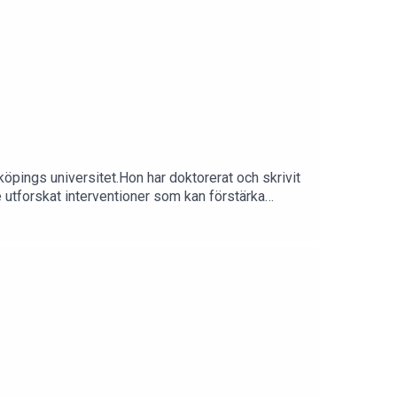
köpings universitet.Hon har doktorerat och skrivit
 utforskat interventioner som kan förstärka
 ut kring målgruppen familjehemsplacerade barn,
prungsfamilj. Anna-Karin berättar om hur hon och
amiljehem och familjehemsplacerade barn och hur
lt; kan vi göra skillnad?