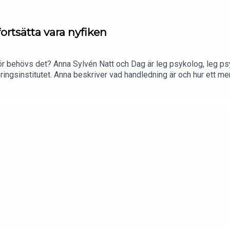
ortsätta vara nyfiken
ör behövs det? Anna Sylvén Natt och Dag är leg psykolog, leg psy
ringsinstitutet. Anna beskriver vad handledning är och hur ett me
 vårt tvivel också går att förstå som kompetens och hur det komm
te med barn- och unga.