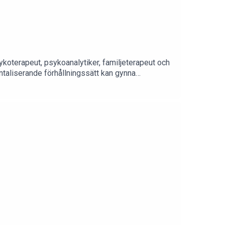
koterapeut, psykoanalytiker, familjeterapeut och
ntaliserande förhållningssätt kan gynna
er sig att vi kan bli lite proffsigare genom att