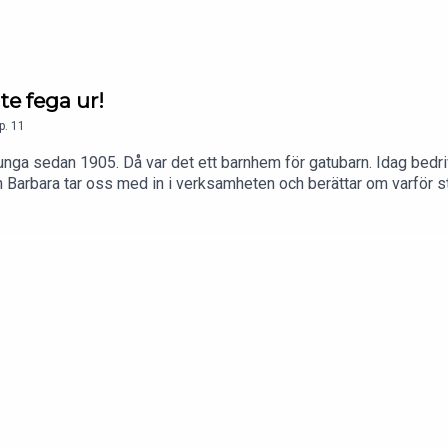
te fega ur!
p.
11
h unga sedan 1905. Då var det ett barnhem för gatubarn. Idag bedr
ch Barbara tar oss med in i verksamheten och berättar om varför 
e, klokare och snäll.