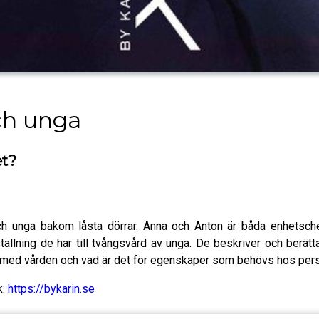
ch unga
et?
och unga bakom låsta dörrar. Anna och Anton är båda enhets
ällning de har till tvångsvård av unga. De beskriver och berät
t med vården och vad är det för egenskaper som behövs hos per
k:
https://bykarin.se