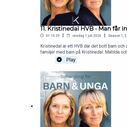
11. Kristinedal HVB - Man får in
|
|
01:10:29
onsdag 1 juli 2026
Season
1
,
E
Kristinedal är ett HVB där det bott barn oc
familjer med barn på Kristinedal. Matilda o
är och vem som behöver vara större, starkar
Play