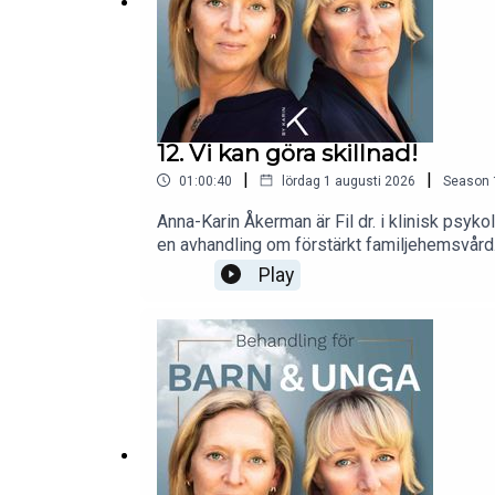
12. Vi kan göra skillnad!
|
|
01:00:40
lördag 1 augusti 2026
Season
Anna-Karin Åkerman är Fil dr. i klinisk psyk
en avhandling om förstärkt familjehemsvård.
familjehemsvården. Anna-Karin ger oss på ett
Play
alltså i den vanligaste placeringsformen när 
hennes medarbetare söker efter relationsfak
de går till väga. Vad ska vi söka efter? Hur 