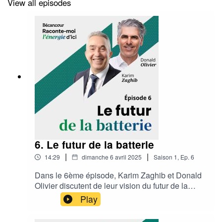
View all episodes
6. Le futur de la batterie
|
|
14:29
dimanche 6 avril 2025
Saison
1
,
Ep.
6
Dans le 6ème épisode, Karim Zaghib et Donald
Olivier discutent de leur vision du futur de la
filière batterie et de son déploiement, en majeure
Play
partie à Bécancour. Bonne écoute !