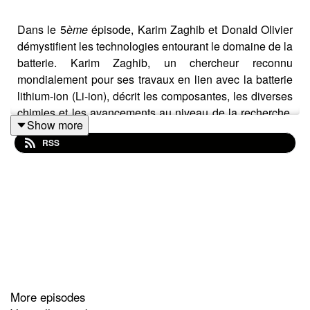
Dans le 5
ème
épisode, Karim Zaghib et Donald Olivier
démystifient les technologies entourant le domaine de la
batterie. Karim Zaghib, un chercheur reconnu
mondialement pour ses travaux en lien avec la batterie
lithium-ion (Li-ion), décrit les composantes, les diverses
chimies et les avancements au niveau de la recherche.
Show more
Bonne écoute !
RSS
More episodes