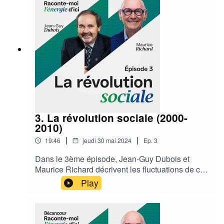
3. La révolution sociale (2000-
2010)
|
|
19:46
jeudi 30 mai 2024
Ep.
3
Dans le 3ème épisode, Jean-Guy Dubois et
Maurice Richard décrivent les fluctuations de ces
deux décennies, marquées par un conflit majeur
Play
qui a freiné la prospérité de l’économie
régionale. Apprenez comment les équipes de la
Ville de Bécancour et de la SPIPB ont su
maintenir le cap. Bonne écoute !