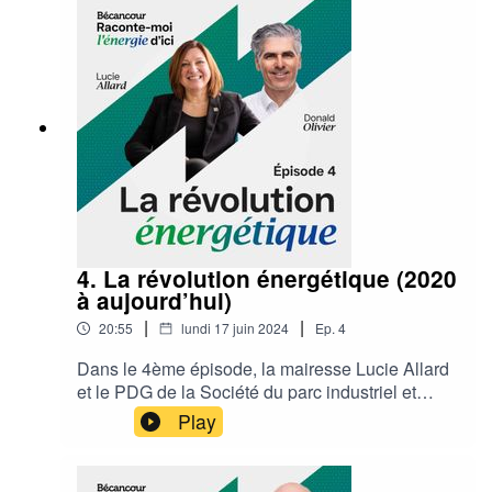
4. La révolution énergétique (2020
à aujourd’hui)
|
|
20:55
lundi 17 juin 2024
Ep.
4
Dans le 4ème épisode, la mairesse Lucie Allard
et le PDG de la Société du parc industriel et
portuaire de Bécancour, Donald Olivier,
Play
témoignent de l’effervescence économique
entourant l’émergence d’un pôle majeur de la
filière batterie à Bécancour. Bonne écoute!