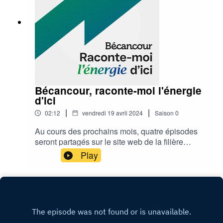
Bécancour, raconte-moi l'énergie
d'ici
|
|
02:12
vendredi 19 avril 2024
Saison
0
Au cours des prochains mois, quatre épisodes
seront partagés sur le site web de la filière
batterie. Les auditeurs auront la chance de se
Play
plonger dans l’histoire de la SPIPB et pourront
approfondir leurs connaissances sur le sujet. Les
épisodes se déclinent comme suit :Épisode 1 : la
révolution industrielle (1960-1970)Épisode 2 :
la révolution économique (1980-1990)Épisode
3 : la révolution sociale (2000-2010)Épisode 4 :