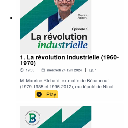
1. La révolution industrielle (1960-
1970)
|
|
19:53
mercredi 24 avril 2024
Ep.
1
M. Maurice Richard, ex-maire de Bécancour
(1979-1985 et 1995-2012), ex-député de Nicolet-
Yamaska (1985-1994) et ex-président-directeur-
Play
général de la SPIPB (2012-2022) vous
transporte dans les années 1960 et 1970. Bonne
écoute!