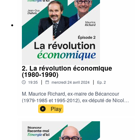
2. La révolution économique
(1980-1990)
|
|
19:35
mercredi 24 avril 2024
Ep.
2
M. Maurice Richard, ex-maire de Bécancour
(1979-1985 et 1995-2012), ex-député de Nicolet-
Yamaska (1985-1994) et ex-président-directeur-
Play
général de la SPIPB (2012-2022); M. Jean-Guy
Dubois, ex-maire de Bécancour (1986-1995 et
2013-2021), vous raconte leurs expériences
vécues entre 1980 et 1990. Bonne écoute!