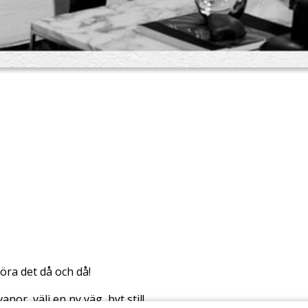
göra det då och då!
nor, välj en ny väg, byt stil!