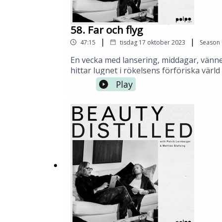
58. Far och flyg
|
|
47:15
tisdag 17 oktober 2023
Season
En vecka med lansering, middagar, vänner
hittar lugnet i rökelsens förföriska vär
nypa sig i armen moment.Men skratten, 
Play
överglänser allt!Från Spanien till Arlan
det han älskar mest ”nätverkar” , skämt oc
efter lugn.Och hur ska det gå med att Pat
Patrik Lernberger & Mattias StafsingPr