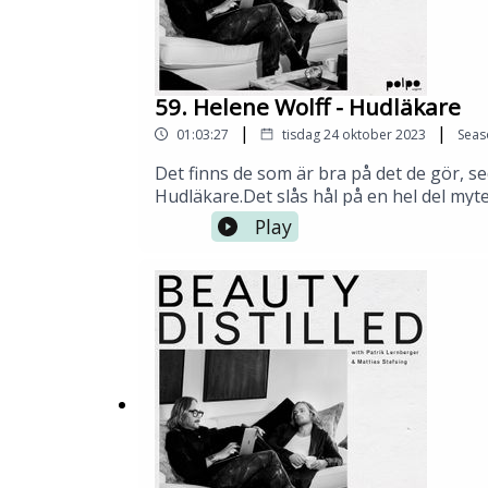
59. Helene Wolff - Hudläkare
|
|
01:03:27
tisdag 24 oktober 2023
Seas
Det finns de som är bra på det de gör, s
Hudläkare.Det slås hål på en hel del myt
vi äter och hur vi stressar visar sig på
Play
kommer det sig?Sträng är hon men samtid
organ, huden!Med: Patrik Lernberger & 