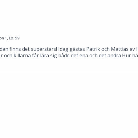
on
1
,
Ep.
59
edan finns det superstars! Idag gästas Patrik och Mattias av
er och killarna får lära sig både det ena och det andra.Hur 
 hudens tillstånd.Hudens värsta fiende solen debatteras.Hud
igt väldigt hoppingivande! Det finns hjälp att få.Lyssna på
Mattias StafsingProduktionsbolag: polpo playwww.polpopla