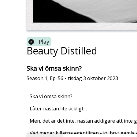
Play
Beauty Distilled
Ska vi ömsa skinn?
Season
1
,
Ep.
56
•
tisdag 3 oktober 2023
Ska vi ömsa skinn?
Låter nästan lite äckligt…
Men, det är det inte, nästan äckligare att inte 
Vad menar killarna egentligen - jo, bryt gamla va