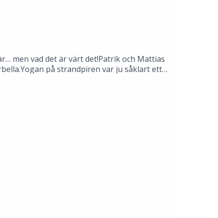
är… men vad det är värt det!Patrik och Mattias
bella.Yogan på strandpiren var ju såklart ett
ed vänner som man kan vara sig själv med
else, det händer inte varje dag!Mattias gör
å hur det är i ett fartfyllt liv som längtar
tt han måste sitta på rad 1 på flygplan!Med: