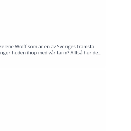
 Helene Wolff som är en av Sveriges främsta
hänger huden ihop med vår tarm? Alltså hur det
läkare tar även hand om könssjukdomar, hur
 detta lärorika samtal om kroppens största
y.com