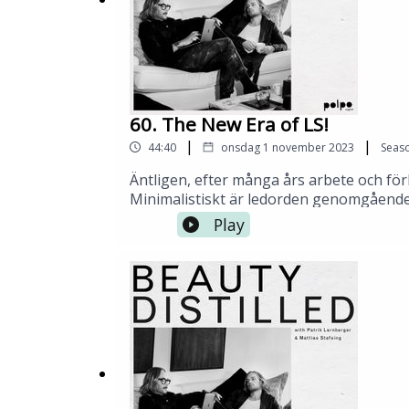
Produktionsbolag: polpo play
www.polpoplay.com
60. The New Era of LS!
|
|
44:40
onsdag 1 november 2023
Seas
Äntligen, efter många års arbete och f
Minimalistiskt är ledorden genomgående i
formgivning.För Patrik och Mattias handl
Play
trampar runt här på vår planet jorden. Ja,
där första lanseringsmiddagen gick av st
glömma.Vilken raketstart på denna lanse
sig ordentligt på Sturehof? Svar ja!Med