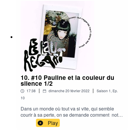
v=dUmu_jhEppw Retrouvez Pauline Herlent sur
instagram :@pauline_hrltRetrouvez Beauregart
sur instagram :@beau.regartContact
:contact.beauregart@gmail.com© Jingle :
@jayma_music© Direction artistique :
@supercall_branding
10. #10 Pauline et la couleur du
silence 1/2
|
|
17:38
dimanche 20 février 2022
Saison
1
,
Ep.
10
Dans un monde où tout va si vite, qui semble
courir à sa perte, on se demande comment notre
humanité s’est retrouvée complètement décalée
Play
de la réalité. Mais de quelle manière le raconter