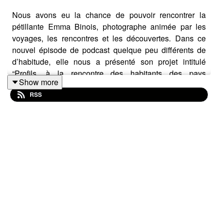
Nous avons eu la chance de pouvoir rencontrer la
pétillante Emma Binois, photographe animée par les
voyages, les rencontres et les découvertes. Dans ce
nouvel épisode de podcast quelque peu différents de
d’habitude, elle nous a présenté son projet intitulé
“Profils, à la rencontre des habitants des pays
Show more
nordiques, reportage photographique au cœur d’un
RSS
périple créatif et axé sur le développement durable”. Au
travers de ce podcast vous découvrirez l’expérience
d’Emma dans son périple Scandinave, son rapport à
l’écologie et celle des personnes qu’elle a pu
rencontrer, ou encore sa manière de travailler la
photographie au travers de l’argentique.
Retrouvez le compte instagram d’Emma Binois :
@em.bns ou encore sa chaîne youtube embns ou elle a
posté récemment des vlogs sur son expérience en