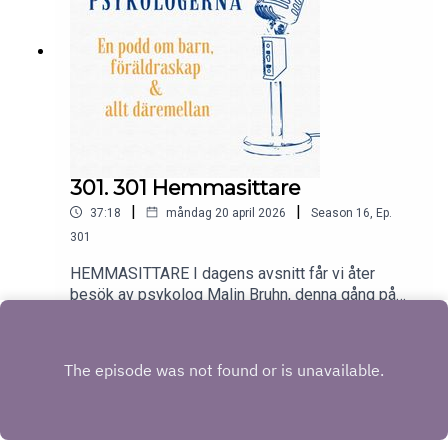
301. 301 Hemmasittare
|
|
37:18
måndag 20 april 2026
Season
16
,
Ep.
301
HEMMASITTARE I dagens avsnitt får vi åter
besök av psykolog Malin Bruhn, denna gång på
temat barn med problematisk skolfrånvaro eller
Play
som vi ofta hör det benämnas ”hemmasittare”.
Malin berättar hur vanligt problemet är och vad
både skola och föräldrar kan göra för att hjälpa
barn att komma tillbaka till skolan. Lyssna också
på Malin i avsnitt 281 där hon talar om hur skolan
kan hjälpa till vid olika sorters problem.