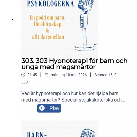
303. 303 Hypnoterapi för barn och
unga med magsmärtor
|
|
31:45
måndag 18 maj 2026
Season
16
,
Ep.
303
Vad är hypnoterapi och hur kan det hjälpa barn
med magsmärtor? Specialistsjuksköterska och
doktorand Frida Andersson och barnläkare och
Play
forskare Tea Soini berättar för Maria om en
pågående studie där de undersöker om
hypnoterapi kan hjälpa barn och ungdomar med
magsmärtor utan känd orsak.