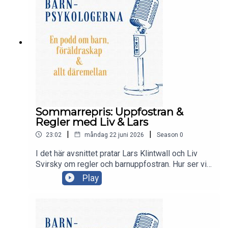
Sommarrepris: Uppfostran &
Regler med Liv & Lars
|
|
23:02
måndag 22 juni 2026
Season
0
I det här avsnittet pratar Lars Klintwall och Liv
Svirsky om regler och barnuppfostran. Hur ser vi
på det? Vad har vi för tips att dela med oss av?
Play
Vad kan man tänka på som förälder?