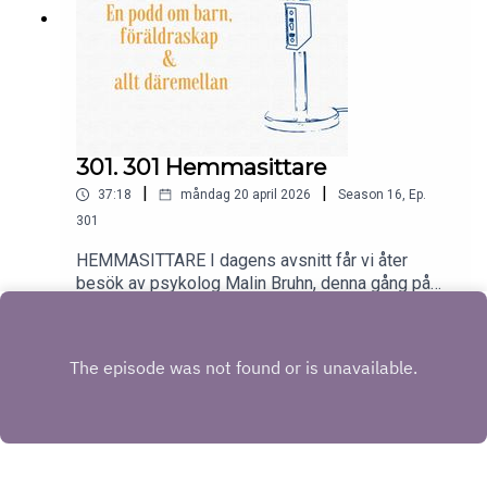
301. 301 Hemmasittare
|
|
37:18
måndag 20 april 2026
Season
16
,
Ep.
301
HEMMASITTARE I dagens avsnitt får vi åter
besök av psykolog Malin Bruhn, denna gång på
temat barn med problematisk skolfrånvaro eller
Play
som vi ofta hör det benämnas ”hemmasittare”.
Malin berättar hur vanligt problemet är och vad
både skola och föräldrar kan göra för att hjälpa
barn att komma tillbaka till skolan. Lyssna också
på Malin i avsnitt 281 där hon talar om hur skolan
kan hjälpa till vid olika sorters problem.