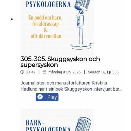
305. 305. Skuggsyskon och
supersyskon
|
|
34:49
måndag 8 juni 2026
Season
16
,
Ep.
305
Journalisten och manusförfattaren Kristina
Hedlund har i sin bok Skuggsyskon intervjuat barn
om deras upplevelser av att vara syskon till ett
Play
barn med funktionsnedsättningar. I dagens avsnitt
pratar Kajsa och Kristina om vad föräldrar, andra
vuxna och även vården kan göra för att underlätta
för syskon och varför ett svårt liv inte behöver
innebära att man är olycklig.