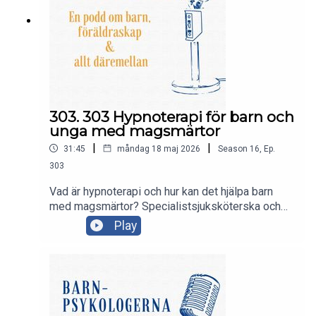
303. 303 Hypnoterapi för barn och
unga med magsmärtor
|
|
31:45
måndag 18 maj 2026
Season
16
,
Ep.
303
Vad är hypnoterapi och hur kan det hjälpa barn
med magsmärtor? Specialistsjuksköterska och
doktorand Frida Andersson och barnläkare och
Play
forskare Tea Soini berättar för Maria om en
pågående studie där de undersöker om
hypnoterapi kan hjälpa barn och ungdomar med
magsmärtor utan känd orsak.