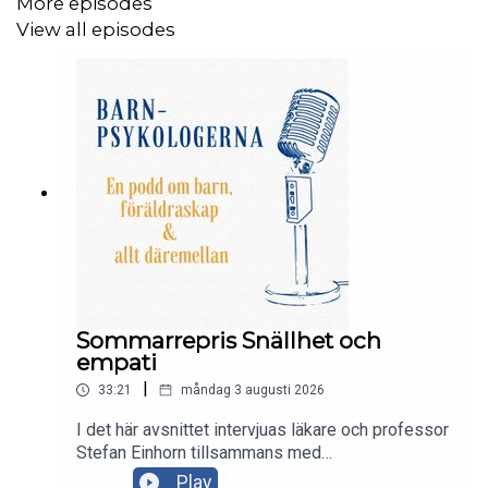
More episodes
View all episodes
Sommarrepris Snällhet och
empati
|
33:21
måndag 3 augusti 2026
I det här avsnittet intervjuas läkare och professor
Stefan Einhorn tillsammans med
Barnpsykologernas Liv Svirsky av Maria på temat
Play