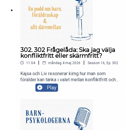
302. 302 Frågelåda: Ska jag välja
konfliktfritt eller skärmfritt?
|
|
11:04
måndag 4 maj 2026
Season
16
,
Ep.
302
Kajsa och Liv resonerar kirng hur man som
förälder kan tänka i valet mellan konfliktfritt och
skärmfritt när det gäller barn med NPF.
Play