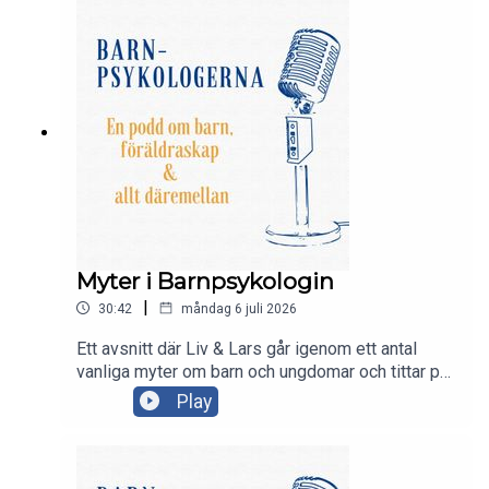
Myter i Barnpsykologin
|
30:42
måndag 6 juli 2026
Ett avsnitt där Liv & Lars går igenom ett antal
vanliga myter om barn och ungdomar och tittar på
om det faktiskt stämmer eller inte.
Play