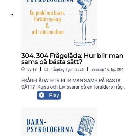
304. 304 Frågelåda: Hur blir man
sams på bästa sätt?
|
|
09:18
måndag 1 juni 2026
Season
16
,
Ep.
304
FRÅGELÅDA: HUR BLIR MAN SAMS PÅ BÄSTA
SÄTT? Kajsa och Liv svarar på en förälders fråga
om hur man på bästa sätt blir sams Det är vanligt
Play
med bråk i vår familj, men hur blir man sams på
bästa sätt?