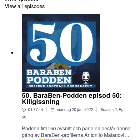
View all episodes
Han kommer dessutom med ett avslöjande.
50. BaraBen-Podden episod 50:
Killgissning
|
|
01:37:44
måndag 20 juni 2022
Season
2
,
Ep.
50
Podden firar 50 avsnitt och panelen består denna
gång av BaraBen-profilerna Antonijo Matanovic,