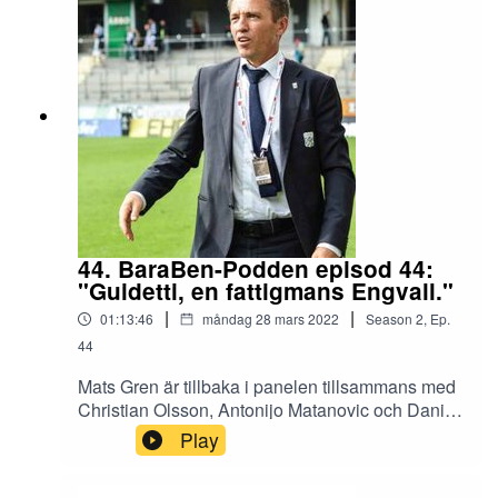
en svart bok? LundellVad skulle Wulcan göra
som ordförande för IFK Göteborg? Släpp loss
juniorerna! Håkan Mild och den nya
organisationen. Och en del annat...Tack för att du
lyssnar!
44. BaraBen-Podden episod 44:
"Guidetti, en fattigmans Engvall."
|
|
01:13:46
måndag 28 mars 2022
Season
2
,
Ep.
44
Mats Gren är tillbaka i panelen tillsammans med
Christian Olsson, Antonijo Matanovic och Daniel
Andrén.Panelen ger er sin topp 5 för årets
Play
Allsvenska. Dessutom koras de stora förlorarna.
Vi diskuterar trender och talanger. Hur är det med