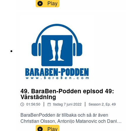
Christian Olsson och Daniel Andrén. Vi pratar
Play
bland annat om ämnen som: KillgissningarSilly
SeasonBantningNFLStahre till landslaget! Och
mycket mer i ett avsnitt som är 90 minuter +
nästan 9 (!) minuter tilläggstid på det! Valuta för
pen...eh, nej just det.Tack för att du lyssnar!
49. BaraBen-Podden episod 49:
Vårstädning
|
|
01:56:50
tisdag 7 juni 2022
Season
2
,
Ep.
49
BaraBenPodden är tillbaka och så är även
Christian Olsson, Antonijo Matanovic och Daniel
Andrén. Panelen pratar om vårstädningen som
Play