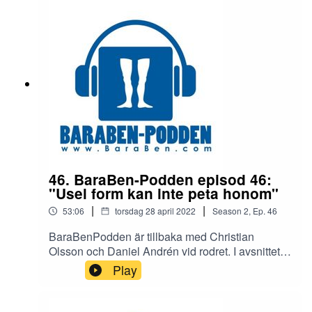
är det för fel på offensiven? Hosam Aiesh har
stämplat ut. Presterar Blåvitt enligt panelens
förväntningar?Tobias SanaHarmoniGrisa mot
grisenBärsKen Ring och Stig Thorbjørnsen Det
och en hel del annat. Tack för att du lyssnar!
46. BaraBen-Podden episod 46:
"Usel form kan inte peta honom"
|
|
53:06
torsdag 28 april 2022
Season
2
,
Ep.
46
BaraBenPodden är tillbaka med Christian
Olsson och Daniel Andrén vid rodret. I avsnittet
avhandlas: Djurgården hemmaMalmö bortaErik
Play
Sorga, Kevin Yakob och Filip Ambroz - Vem ska
sitta på bänken?Vilhelmsson eller Norlin i
startelvan?Svanström och MatanovicKalmar