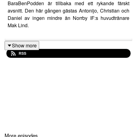
BaraBenPodden är tillbaka med ett rykande färskt
avsnitt. Den här gången gästas Antonijo, Christian och
Daniel av ingen mindre än Norrby IF:s huvudtränare
Mak Lind.
Show more
I avsnittet pratar vi om: Blåvitts taktik:
RSS
Vad hade Mak gjort om han var huvudtränare för IFK
Göteborg?
Hur förbereder sig Norrby inför matcher?
Mak går igenom sin filosofi.
Antonijo får prata siffror från bilen parkerad på
Varaslätten.
Äntligen får vi reda på vad han fick för självmålet - en
massa skit.
More episodes