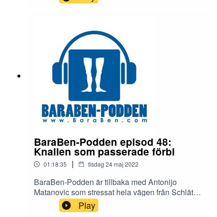
det skrevs om i Sportbladet. Vi pratar också
om:KontraktSportchefsrollenHöstens knallSilly
seasonTråkiga FrankfurtAntonijo försöker komma
på vilken seriefigur han gillar bäst, Daniel väljer
Batman och Christian håller Marvel högst. Allt
det och mycket, mycket mer!
BaraBen-Podden episod 48:
Knallen som passerade förbi
|
01:18:35
tisdag 24 maj 2022
BaraBen-Podden är tillbaka med Antonijo
Matanovic som stressat hela vägen från Schlätta
och Daniel Andrén som ska stressa hela vägen
Play
från Schlätta på lördag. I dagens avsnitt