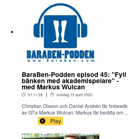
bortaOch en del annat! Tack för att du lyssnar!
BaraBen-Podden episod 45: "Fyll
bänken med akademispelare" -
med Markus Wulcan
|
01:11:26
onsdag 13 april 2022
Christian Olsson och Daniel Andrén får finbesök
av GT:s Markus Wulcan. Markus får berätta om
sitt jobb och vad GT fokuserar på i år, naturligtvis
Play
Blåvitt (och Frölunda HC). Dagens avsnitt
avhandlar: Matchen mot Helsingborg.
Kommande match mot BK Häcken. Har Stahre