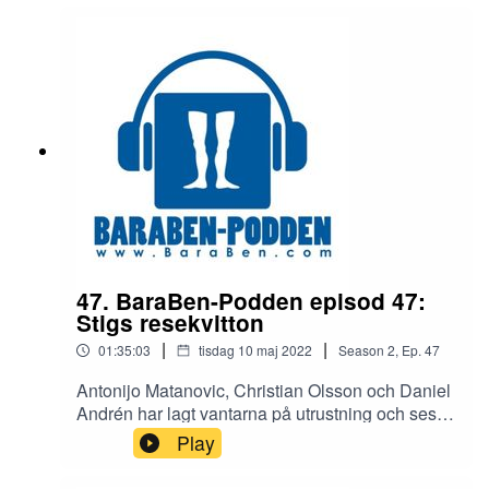
behandlar vi: En kortare hockeyanekdot
Damlagets framfartElfsborg bortaTaktik
SpelidéErik Sorga och Oskar VilhelmssonVilken
spelare från ett annat lag vill panelen se i Blåvitt?
Har spelarna kul på jobbet? Och mycket mer.
Tack för att du lyssnar!
47. BaraBen-Podden episod 47:
Stigs resekvitton
|
|
01:35:03
tisdag 10 maj 2022
Season
2
,
Ep.
47
Antonijo Matanovic, Christian Olsson och Daniel
Andrén har lagt vantarna på utrustning och ses
således fysiskt. Det blev ett kärt återseende och
Play
pratet innehöll högt och lågt. Avsnitt 47
innehåller:Gnaget borta - var fanns energin? Vad