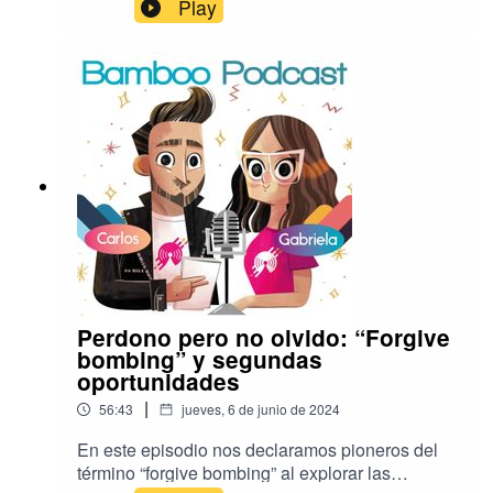
hablamos de aquellas cosas que nos
Play
sorprenden por más obvias que parezcan.
Desde lo banal a lo filosófico, lo cotidiano y lo
exótico, todas aquellas sorpresas que sacan lo
mejor (y lo peor) de la humanidad.
Acompáñanos en este episodio para explorar
juntos el universo que compone nuestro cuerpo y
mente.
Perdono pero no olvido: “Forgive
bombing” y segundas
oportunidades
|
56:43
jueves, 6 de junio de 2024
En este episodio nos declaramos pioneros del
término “forgive bombing” al explorar las