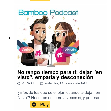
la conclusión de que, en la mayoría de casos, “el
que las hace se las imagina”, y cuando no, el
problema se encuentra en falta de amor propio,
confianza o en los comportamientos que
proyectamos (y reprimimos) al relacionarnos con
los demás.
No tengo tiempo para ti: dejar "en
visto", empatía y desconexión
|
01:00:11
miércoles, 22 de mayo de 2024
¿Eres de los que se enojan cuando te dejan en
“visto”? Nosotros no, pero a veces sí, y por eso
en este episodio discutimos la comunicación en
Play
redes sociales y particularmente en WhatsApp: