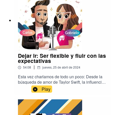
Acompáñanos en este episodio donde nos
pusimos serios con el chisme.
Dejar ir: Ser flexible y fluir con las
expectativas
|
54:08
jueves, 25 de abril de 2024
Esta vez charlamos de todo un poco: Desde la
búsqueda de amor de Taylor Swift, la influencia
de las expectativas y el deseo en nuestras
Play
percepciones y experiencias de vida, hasta las
ideas confusas, físicas y filosóficas de los
péndulos del autor ruso Vadim Zealand, y
navegamos la idea principal de que dejar ir y fluir
es el mejor camino para alcanzar lo que