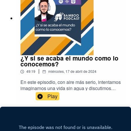
queremos y encontrar lo que realmente es para
nosotros.
¿Y si se acaba el mundo como lo
conocemos?
|
49:19
miércoles, 17 de abril de 2024
En este episodio, con aire más serio, intentamos
imaginarnos una vida sin agua y discutimos
sobre el papel de cada persona en el posible fin
Play
del mundo, partiendo de las actuales crisis de
agua en Latinoamérica, los diversos conflictos
sociales y políticos a nivel global y del rol del
privilegio en todos estos contextos.