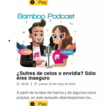
segundas oportunidades, el perdón y el olvido:
Play
Nos basamos en algunas experiencias
personales, las conexiones kármicas y
espirituales, y en el rol fundamental de la
redención y la iniciativa para reconstruir o dejar ir
relaciones.
¿Sufres de celos o envidia? Sólo
eres inseguro
|
58:48
jueves, 30 de mayo de 2024
A partir de la idea del karma y de algunos celos
propios, en este episodio desintegramos los
conceptos de la envidia y los celos para llegar a
Play