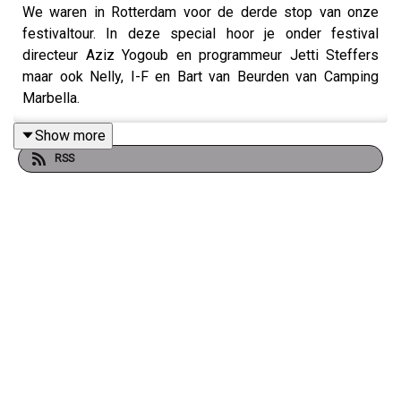
We waren in Rotterdam voor de derde stop van onze
festivaltour. In deze special hoor je onder festival
directeur Aziz Yogoub en programmeur Jetti Steffers
maar ook Nelly, I-F en Bart van Beurden van Camping
Marbella.
Show more
RSS
Help ons de wereld veroveren en schrijf een review in
Apple Podcast
please. Of nog beter, join the movement
en word patron:
patreon.com/bakkiebakkie
. Alle tracks
die voorbij komen in de show staan in deze playlist op
Spotify:
bit.ly/bakkietracks
. En voor backstage content
volg je
Bakkie Bakkie
op Instagram.