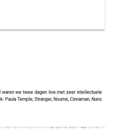
waren we twee dagen live met zeer intellectuele
 ook: Paula Temple, Stranger, Noume, Cinnaman, Nuno
word patron:
patreon.com/bakkiebakkie
. Alle tracks