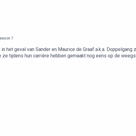
eason
7
 in het geval van Sander en Maurice de Graaf a.k.a. Doppelgang 
 hun carrière hebben gemaakt nog eens op de weegschaal gaan. We werken dit sei
 je 20% korting op een bril of zonnebril naar keuze op aceandta