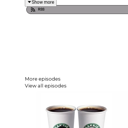
Show more
die voorbij komen in de show staan in deze playlis
RSS
More episodes
View all episodes