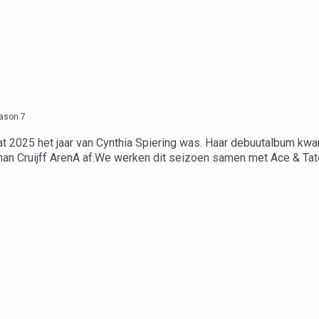
ason
7
t 2025 het jaar van Cynthia Spiering was. Haar debuutalbum kwam
ohan Cruijff ArenA af.We werken dit seizoen samen met Ace & T
 op aceandtate.com en in de winkels.