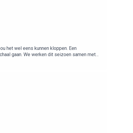
zou het wel eens kunnen kloppen. Een
zoen samen met
te.com en in de winkels.