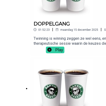
DOPPELGANG
|
|
01:52:23
maandag 15 december 2025
S
Twinning is winning zeggen ze wel eens, en
therapeutische sessie waarin de keuzes die ze tijdens
Ace & Tate. Met de code BAKKIEBAKKIE krijg
Play