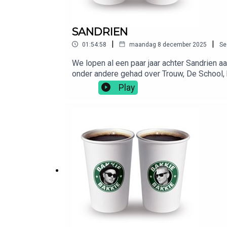
SANDRIEN
|
|
01:54:58
maandag 8 december 2025
Se
We lopen al een paar jaar achter Sandrien a
onder andere gehad over Trouw, De School, b
gevonden in Spanje.We werken dit seizoen 
Play
aceandtate.com en in de winkels.