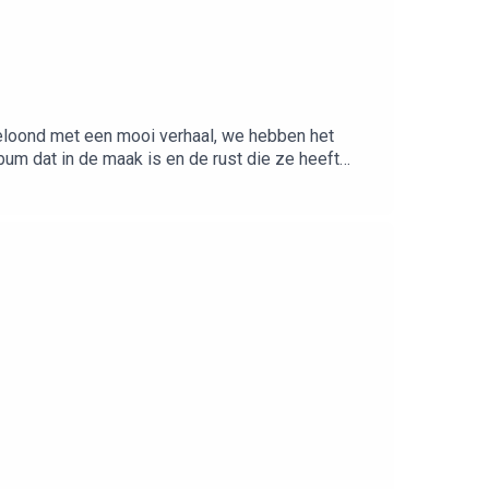
 beloond met een mooi verhaal, we hebben het
bum dat in de maak is en de rust die ze heeft
rting op een bril of zonnebril naar keuze op