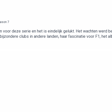
ason
7
an voor deze serie en het is eindelijk gelukt. Het wachten werd
ijzondere clubs in andere landen, haar fascinatie voor F1, het al
samen met Ace & Tate. Met de code BAKKIEBAKKIE krijg je 20% ko