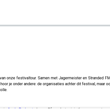
an onze festivaltour. Samen met Jagermeister en Stranded FM 
hoor je onder andere: de organisaties achter dit festival, maar
olle.
ew in
Apple Podcast
please. Of nog beter, join the movement en 