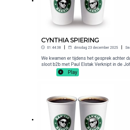
CYNTHIA SPIERING
|
|
01:44:38
dinsdag 23 december 2025
Se
We kwamen er tijdens het gesprek achter da
sloot b2b met Paul Elstak Verknipt in de J
korting op een bril of zonnebril naar keuze
Play