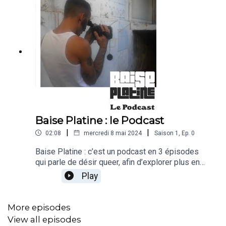
Baise Platine : le Podcast
|
|
02:08
mercredi 8 mai 2024
Saison
1
,
Ep.
0
Baise Platine : c’est un podcast en 3 épisodes
qui parle de désir queer, afin d’explorer plus en
profondeur certains thèmes ou sujets de mon
Play
album du même nom. Pendant 3 semaines à partir
du 24 mai, un nouvel épisode sortira chaque
vendredi. Même si j’ai toujours su que j’étais
More episodes
homosexuel, ma sexualité, elle, a été une
View all episodes
construction complexe, et comme elle est