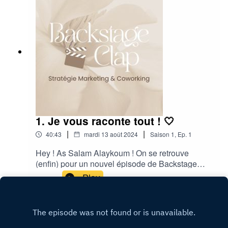
nos différents réseaux sociaux : 👉🏼 L'insta de
L'agence Utopia👉🏼 L'insta du Coworking de
L'agence Utopia
1. Je vous raconte tout ! 🤍
|
|
40:43
mardi 13 août 2024
Saison
1
,
Ep.
1
Hey ! As Salam Alaykoum ! On se retrouve
(enfin) pour un nouvel épisode de Backstage
Clap ! Vous allez entrer une fois de plus dans les
Play
coulisses de L'agence Utopia ! Aujourd'hui je
vous raconte mes expériences de ces derniers
mois remplis d'aventures, de rencontres et bien
sûr de Business !