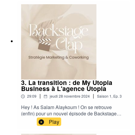
être un coup dur s’est transformé en une
opportunité unique pour l’agence. Sans cet
email, je n’aurais peut-être jamais osé…
3. La transition : de My Utopia
Business à L'agence Utopia
|
|
29:09
jeudi 28 novembre 2024
Saison
1
,
Ep.
3
Hey ! As Salam Alaykoum ! On se retrouve
(enfin) pour un nouvel épisode de Backstage
Clap !Vous allez entrer une fois de plus dans les
Play
coulisses de L'agence Utopia !Pourquoi ai-je
décidé de passer du positionnement My Utopia