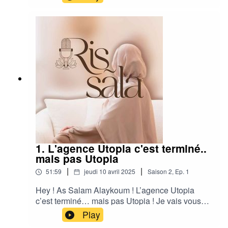
de Station Utopia, et surtout, je vous partage des
conseils concrets pour réussir un lancement de
marque aligné, impactant… et
mémorable. Restez bien jusqu’au bout pour ne
pas rater l’annonce d’une aventure business
intense !
1. L'agence Utopia c'est terminé..
mais pas Utopia
|
|
51:59
jeudi 10 avril 2025
Saison
2
,
Ep.
1
Hey ! As Salam Alaykoum ! L’agence Utopia
c’est terminé… mais pas Utopia ! Je vais vous
raconter comment une nouvelle inattendue un
Play
simple email a tout fait basculer.Ce qui aurait pu