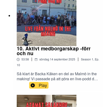
om du vill bli medlem i föreningen eller delägare i
Backa Kåkens fastighetsbolag - eller bara vill ta
reda på mer kring vad som är på gång, kolla vår
hemsida.
10. Aktivt medborgarskap -förr
och nu
|
|
53:58
söndag 14 september 2025
Season
1
,
Ep.
10
Så klart är Backa Kåken en del av Malmö in the
making! Vi passade på att göra en live-podd där
vi försökte förstå mer av Kirsebergs historia, hur
Play
den alltid präglats av ett utanförskap, där man
placerade sådant man inte riktigt ville veta av
inne i staden. Häxbränningar, gravplatser och
mentalsjukvård, bara för att nämna några.