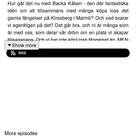
Hur går det nu med Backa Kåken - den där fantastiska
idén om att tillsammans med många köpa loss det
gamla fängelset på Kirseberg i Malmö? Och vad svarar
vi egentligen på det? Det går bra, och ni är många som
är med oss, som delar vår dröm om en plats vi skapar
tillsammans. Och vi har inte köpt loss fängelset än, MEN
Show more
vi har under våren startat upp en mycket ambitiös
RSS
crowdfunding kampanj, där vi nu är cirka 320 delägare
och samlat in dryga 200 000 kronor. Vi vet, långt från
tillräckligt, men det är liksom inte grejen. Delägarna
vittnar trots allt om ett engagemang för stadsdelen och
för ett nytt sätt att bygga vår stad.
Backa Kåken är, som Sandra säger, ett utlopp för att få
göra något bra och meningsfullt i det lokala. När världen
brinner är det här viktigare än någonsin.
More episodes