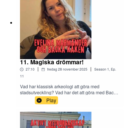
engagemang? Vilka visioner har han för
framtiden? Lyssna och lär.
11. Magiska drömmar!
|
|
27:10
fredag 28 november 2025
Season
1
,
Ep.
11
Vad har klassisk arkeologi att göra med
stadsutveckling? Vad har det att göra med Backa
Kåken? Allt (eller åtminstone mycket) om du
Play
frågar Evelina Marmander, som gästar det här
avsnittet. Utöver arkeologi pratar vi om drömmar,
visioner, om vad som gör att vi känner oss
hemma på en plats och mycket mer. Som vanligt,