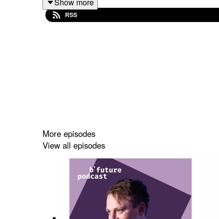
Show more
über das
b° future festival
.
RSS
Mit anwendungsbezogener Forschung, Veröffe
Medienbranche nach Vernetzung und Wissensausta
Journalismus so weiterzuentwickeln, dass er die
Herausforderungen.
Den Newsletter des Bonn Institute kannst du
hier
More episodes
View all episodes
Credits:
Redaktion: Cristina Burack, Mirella Murri (Bonn Ins