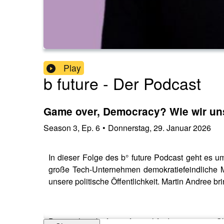
Play
b future - Der Podcast
Game over, Democracy? Wie wir un
Season
3
,
Ep.
6
•
Donnerstag, 29. Januar 2026
In dieser Folge des b° future Podcast geht es u
große Tech-Unternehmen demokratiefeindliche Me
unsere politische Öffentlichkeit. Martin Andree br
Das nächste b° future festival findet vom 1.–3. 