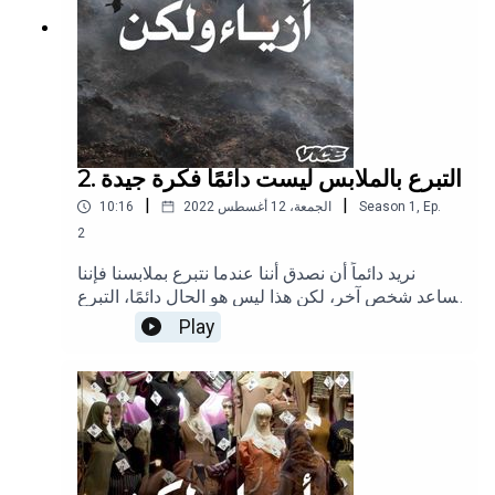
2. التبرع بالملابس ليست دائمًا فكرة جيدة
|
|
Ep.
,
1
Season
الجمعة، 12 أغسطس 2022
10:16
2
نريد دائماً أن نصدق أننا عندما نتبرع بملابسنا فإننا
نساعد شخص آخر، لكن هذا ليس هو الحال دائمًا، التبرع
هو واحد من تلك الأمور التي لا نفكر في أبعادها
Play
الحقيقية عندما يتعلق الأمر بالاستدامة.تابعوا انجي على
إنستغراموتابعونا على إنستغرام وتيك توك.(الصورة لـ
SAM PANTHAKY/AFP عبر Getty Images)