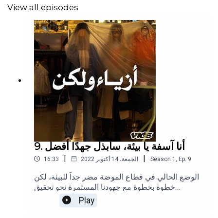
View all episodes
9. أنا آسفة يا بيئة، سأبذل جهدًا أفضل
|
|
9
Ep.
,
1
Season
الجمعة، 14 أكتوبر 2022
16:33
الوضع الحالي في قطاع الموضة مضر جداً للبيئة، لكن
خطوة بخطوة مع جهودنا المستمرة نحو تحقيق
الاستدامة يمكننا تحسين علاقة البيئة مع
Play
الموضة. وبهذه الحلقة نختم البودكاست. شكرًا للمتابعة
والدعم!تابعوا انجي على إنستغراموتابعونا على