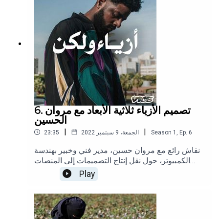
6. تصميم الأزياء ثلاثية الأبعاد مع مروان
الحسين
|
|
6
Ep.
,
1
Season
الجمعة، 9 سبتمبر 2022
23:35
نقاش رائع مع مروان حسين، مدير فني وخبير بهندسة
الكمبيوتر، حول نقل إنتاج التصميمات إلى المنصات
الرقمية وأهميتها بالنسبة إلى الاستدامة بالإضافة إلى
Play
الحديث عن مستقبل هذا المسار. تابعوا انجي على
إنستغراموتابعونا على إنستغرام وتيك توك.(الصورة لـ
@gibsterg)