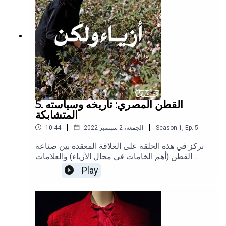
5. القطن المصري: تاريخه وسياسته
المتشابكة
|
|
5
Ep.
,
1
Season
الجمعة، 2 سبتمبر 2022
10:44
نركز في هذه الحلقة على العلاقة المعقدة بين صناعة
القطن (أهم الخامات في مجال الأزياء) والعلامات
التجارية العالمية حيث تترابط السياسة مع قضايا حقوق
Play
العمال.تابعوا انجي على إنستغراموتابعونا على إنستغرام
وتيك توك.(الصورة لـ Fadel Dawod/NurPhoto عبر
Getty Images)