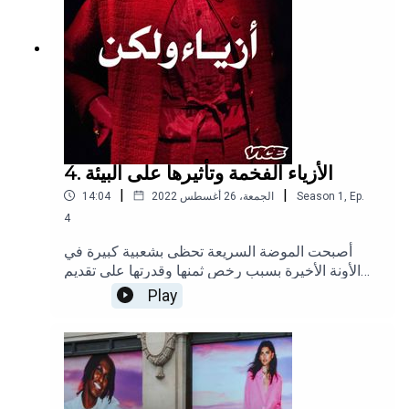
4. الأزياء الفخمة وتأثيرها على البيئة
|
|
Ep.
,
1
Season
الجمعة، 26 أغسطس 2022
14:04
4
أصبحت الموضة السريعة تحظى بشعبية كبيرة في
الأونة الأخيرة بسبب رخص ثمنها وقدرتها على تقديم
آخر صيحات الموضة. السؤال الذي سنجيب عليه في
Play
هذه الحلقة: أيهما أفضل من حيث الاستدامة: الموضة
السريعة والأرخص سعرًا أم البطيئة وغالية الثمن؟تابعوا
انجي على إنستغراموتابعونا على إنستغرام وتيك توك.
(الصورة لـ Yves Monrique عبر Unsplash)