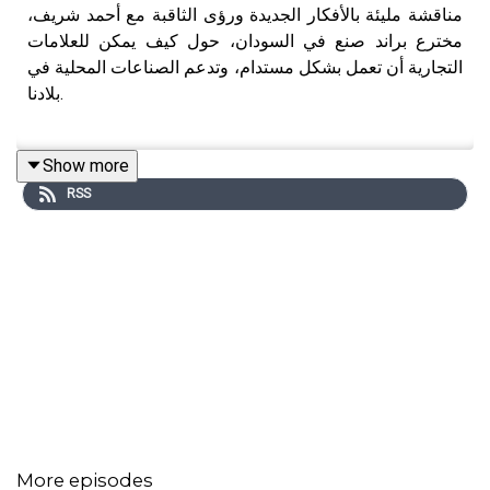
مناقشة مليئة بالأفكار الجديدة ورؤى الثاقبة مع أحمد شريف،
مخترع براند صنع في السودان، حول كيف يمكن للعلامات
التجارية أن تعمل بشكل مستدام، وتدعم الصناعات المحلية في
بلادنا.
Show more
تابعوا
انجي على إنستغرام
RSS
أحمد الشريف على إنستغرام.
تابعوا
صنع في السودان عبر إنستغرام.
ومشروع
.
وتابعونا على
إنستغرام
و
تيك توك
More episodes