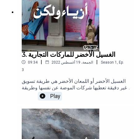
3. الغسيل الأخضر للماركات التجارية
|
|
Ep.
,
1
Season
الجمعة، 19 أغسطس 2022
09:34
3
الغسيل الأخضر أو اللمعان الأخضر هي طريقة تسويق
غير دقيقة تعطيها شركات الموضة عن نفسها وطريقة
إنتاجها للأزياء، وهي بالتأكيد أداة لتضليل المستهلكين
Play
حول الممارسات البيئية للشركة، ولكن ما هي
الحقيقة؟تابعوا انجي على إنستغراموتابعونا على
إنستغرام وتيك توك.(الصورة لـ Hollie Adams/Getty
Images)