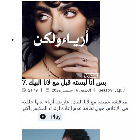
إنستغرام وتيك توك.
7. بس أنا لبسته قبل مع لانا البيك
|
|
7
Ep.
,
1
Season
الجمعة، 16 سبتمبر 2022
21:49
مناقشة عميقة مع لانا البيك، عارضة أزياء لديها خلفية
في الإعلام، حول ثقافة عدم إعادة ارتداء الملابس أكثر
من مرة، وكيفية إيجاد طرق مختلفة لارتداء ملابسنا
Play
القديمة ودورة حياة الملابس في خزانتنا. تابعوا انجي
على إنستغراموتابعونا على إنستغرام وتيك توك.(الصورة
لـ @namidamila)