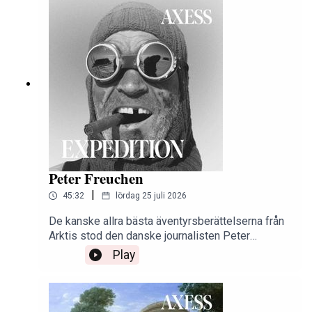
Peter Freuchen
|
45:32
lördag 25 juli 2026
De kanske allra bästa äventyrsberättelserna från
Arktis stod den danske journalisten Peter
Freuchen för. Även om man ibland kan behöva ta
Play
dem med en nypa salt var hans kärlek till den
grönländska livsstilen genuin och hans
berättartalang tog honom hela vägen till
Hollywood. Som om inte det vore nog var han