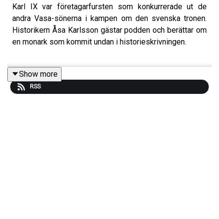
Karl IX var företagarfursten som konkurrerade ut de
andra Vasa-sönerna i kampen om den svenska tronen.
Historikern Åsa Karlsson gästar podden och berättar om
en monark som kommit undan i historieskrivningen.
Show more
Förr eller senare – en historiepodd från Axess Magasin.
RSS
Med PJ Anders Linder utforskas de långa linjerna för att
göra samtiden mer begriplig i historiens ljus.