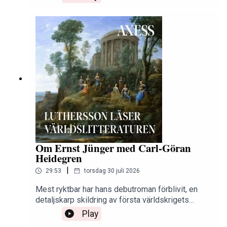
metaforiska.Axess essä – inlästa essäer och
krönikor från Axess magasin. Inläsare: Thomas
Lunderquist.
Om Ernst Jünger med Carl-Göran
Heidegren
|
29:53
torsdag 30 juli 2026
Mest ryktbar har hans debutroman förblivit, en
detaljskarp skildring av första världskrigets
skyttegravsstrider och materialslag, I stålstormen
Play
(1920). Under andra världskriget tillhörde Jünger