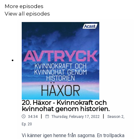
More episodes
Sakkunning:
View all episodes
Tora Wall, Folklorist och författare
Röster:
Ingvar Hirdwall, David Fukamachi Regnfors, Marika
Lindström, Ted Dawidson, Dexter Hirdwall, Dino Hirdwall,
Jessie Conville, Milla Conville, Anna Brixter
Kontakt:
20. Häxor - Kvinnokraft och
kvinnohat genom historien.
avtryckpodcast.com
|
|
34:34
Thursday, February 17, 2022
Season
2
,
avtryck@dynastin.com
Ep.
20
Vi känner igen henne från sagorna. En trollpacka