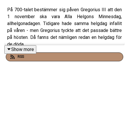
På 700-talet bestämmer sig påven Gregorius III att den
1 november ska vara Alla Helgons Minnesdag,
allhelgonadagen. Tidigare hade samma helgdag infallit
på våren - men Gregorius tyckte att det passade bättre
på hösten. Då fanns det nämligen redan en helgdag för
de döda.
Show more
Det var kelternas högtid Samhain, början på det Keltiska
RSS
nya året som innebar sommarens död och vinterns intåg.
Och Kelterna trodde att natten innan det nya året började
- den 31 oktober - var full av magi.
Idag är Halloween en av de mest kommersiella
högtiderna vi har i västvärlden, men hur gick vi från
Keltiskt nyår till Trick or Treat?