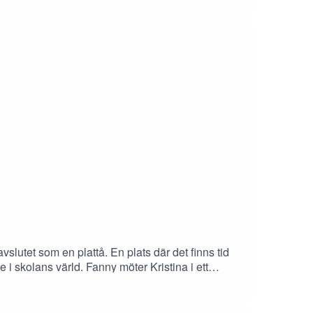
slutet som en plattå. En plats där det finns tid
 i skolans värld. Fanny möter Kristina i ett
om att allt förändras. Om hur vi rustar våra barn