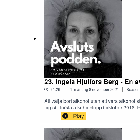
23. Ingela Hjulfors Berg - En 
|
|
31:26
måndag 8 november 2021
Season
Att välja bort alkohol utan att vara alkoh
tog sitt första alkoholstopp i oktober 2016
Fanny möter Ingela i ett samtal om vad som 
Play