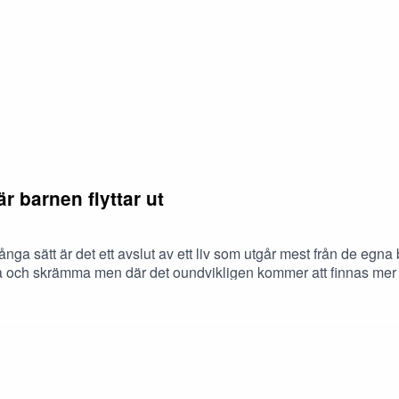
r barnen flyttar ut
å många sätt är det ett avslut av ett liv som utgår mest från de e
ka och skrämma men där det oundvikligen kommer att finnas mer p
ch är på väg att flytta från föräldrahemmet. Fanny möter Lotta i
rnen lämnar hemmet och vilka känslor som uppenbarar sig i skifte