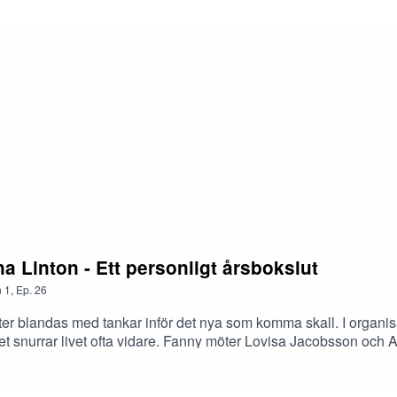
 Linton - Ett personligt årsbokslut
n
1
,
Ep.
26
ikter blandas med tankar inför det nya som komma skall. I organi
et snurrar livet ofta vidare. Fanny möter Lovisa Jacobsson och 
änt sig av personligt årsbokslut som ett sätt för att medvetet n
, nästa steg och nya början.