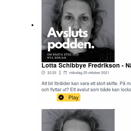
Lotta Schibbye Fredrikson - Nä
|
32:25
måndag 25 oktober 2021
Att bli förälder kan vara ett stort skifte. P
och flyttar ut? Ett avslut som både kan loc
Fredrikson är mamma till tre barn som har o
Play
deras föräldrar, vad som blir viktigt när ba