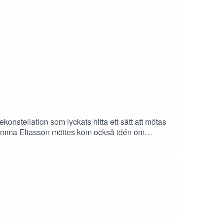
onstellation som lyckats hitta ett sätt att mötas
lek Emma Eliasson möttes kom också idén om
på ett positivt sätt. Fanny möter Maria och
h hur livets olika relationer och delar vävs