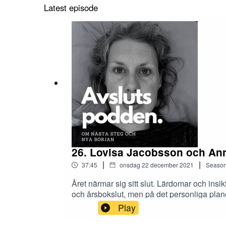
Latest episode
26. Lovisa Jacobsson och Anna
|
|
37:45
onsdag 22 december 2021
Seaso
Året närmar sig sitt slut. Lärdomar och ins
och årsbokslut, men på det personliga plan
och entreprenörer som under fem års tid anv
Play
skiftar. Välkommen till ett samtal om avslut