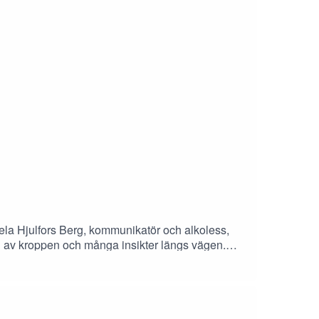
gela Hjulfors Berg, kommunikatör och alkoless,
ing av kroppen och många insikter längs vägen.
cial bärare som alkoholen.