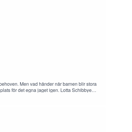
gna behoven. Men vad händer när barnen blir stora
lats för det egna jaget igen. Lotta Schibbye
 ett samtal om relationen mellan vuxna barn och
t.