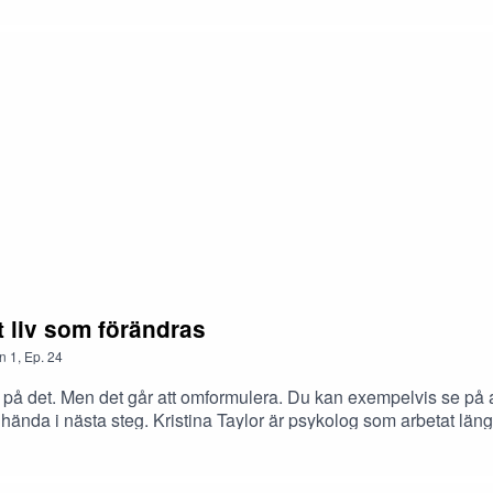
tt liv som förändras
n
1
,
Ep.
24
er på det. Men det går att omformulera. Du kan exempelvis se på av
 hända i nästa steg. Kristina Taylor är psykolog som arbetat länge
et blir ett samtal om förändring och hur vi kan leva med insikten 