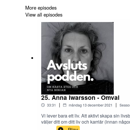
More episodes
View all episodes
25. Anna Iwarsson - Omval
|
|
33:31
måndag 13 december 2021
Seaso
Vi lever bara ett liv. Att aktivt skapa sin 
väljer ditt om ditt liv och karriär (innan nå
viljeriktning framåt, men också hur det känns
Play