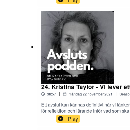
faser.
24. Kristina Taylor - Vi lever e
|
|
38:57
måndag 22 november 2021
Seaso
Ett avslut kan kännas definitivt när vi tänk
för reflektion och lärande inför vad som ska
samtal om människans relation till avslut. D
Play
likväl som våra organisationer.