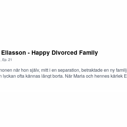
Eliasson - Happy Divorced Family
1
,
Ep.
21
en när hon själv, mitt i en separation, betraktade en ny familjek
ut kan lyckan ofta kännas långt borta. När Maria och hennes kär
plats för att prata om relationer och allt som kommer med dem, 
tion. Om avsluten som följer men också om den nya kärleken oc