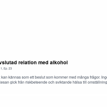
avslutad relation med alkohol
1
,
Ep.
23
olist kan kännas som ett beslut som kommer med många frågor. In
. Resan gick från riskbeteende och sviktande hälsa till omställn
händer vid valet att avsluta relationen med en så pass stark so