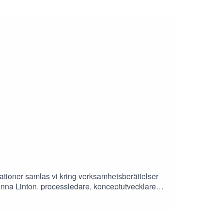
sationer samlas vi kring verksamhetsberättelser
Anna Linton, processledare, konceptutvecklare
avigera bland tankar och förhoppningar när åren