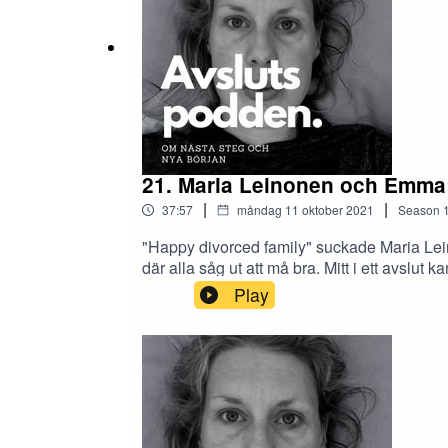
21. Maria Leinonen och Emma 
|
|
37:57
måndag 11 oktober 2021
Season
"Happy divorced family" suckade Maria Leinon
där alla såg ut att må bra. Mitt i ett avsl
Instagram-kontot Happy Divorced Family. En 
Play
Emma i ett samtal om vägen genom en separa
ihop till något nytt.