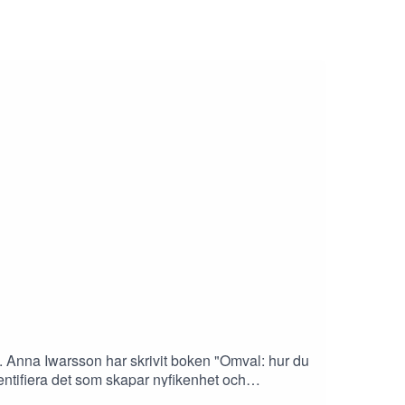
rt. Anna Iwarsson har skrivit boken "Omval: hur du
identifiera det som skapar nyfikenhet och
 våga och att leda sig själv genom livets olika