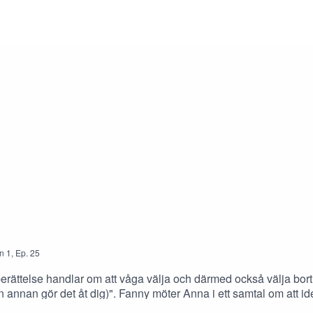
n
1
,
Ep.
25
livsberättelse handlar om att våga välja och därmed också välja bo
gon annan gör det åt dig)". Fanny möter Anna i ett samtal om att 
 att navigera bort från det som inte längre ger. Ett samtal om att