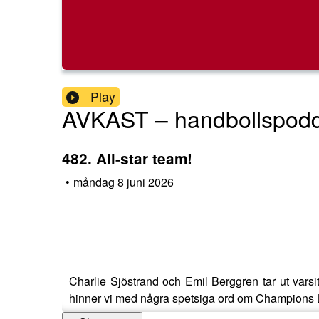
Play
AVKAST – handbollspod
482. All-star team!
•
måndag 8 juni 2026
Charlie Sjöstrand och Emil Berggren tar ut varsit
hinner vi med några spetsiga ord om Champions L