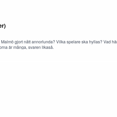
er)
 Malmö gjort nått annorlunda? Vilka spelare ska hyllas? Vad h
orna är många, svaren likaså.