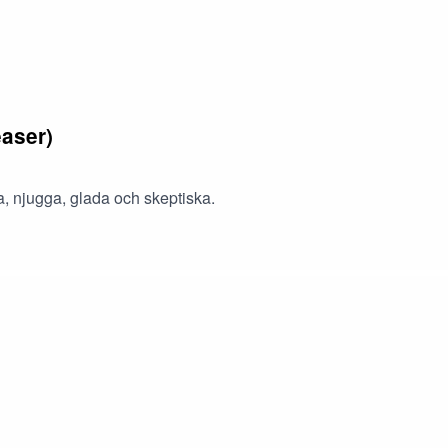
easer)
a, njugga, glada och skeptiska.