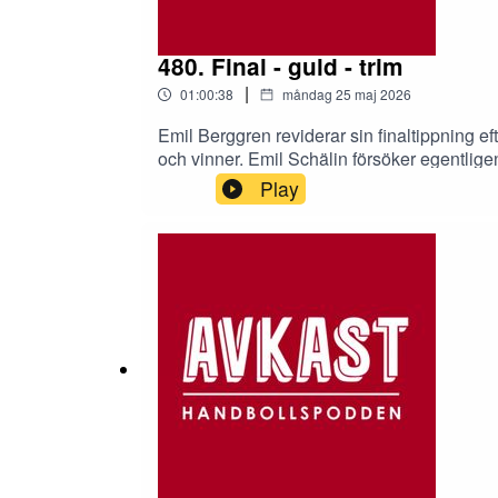
480. Final - guld - trim
|
01:00:38
måndag 25 maj 2026
Emil Berggren reviderar sin finaltippning e
och vinner. Emil Schälin försöker egentlige
Play