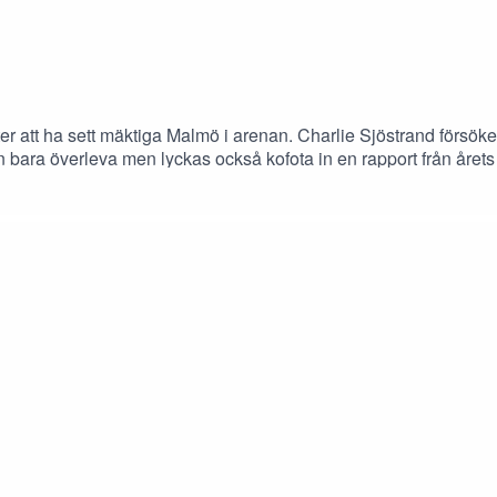
fter att ha sett mäktiga Malmö i arenan. Charlie Sjöstrand förs
n bara överleva men lyckas också kofota in en rapport från året