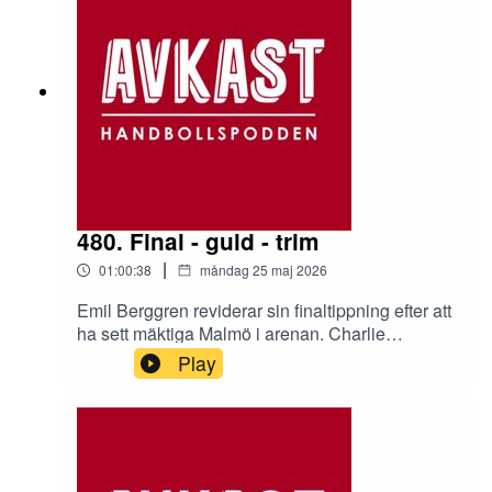
480. Final - guld - trim
|
01:00:38
måndag 25 maj 2026
Emil Berggren reviderar sin finaltippning efter att
ha sett mäktiga Malmö i arenan. Charlie
Sjöstrand försöker bli klok på MÄKTIGA Sävehof
Play
som bara vinner och vinner. Emil Schälin
försöker egentligen bara överleva men lyckas
också kofota in en rapport från årets Trim-SM.