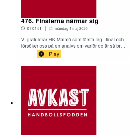
476. Finalerna närmar sig
|
01:04:51
måndag 4 maj 2026
Vi gratulerar HK Malmö som första lag i final och
försöker oss på en analys om varför de är så bra.
Sen reder vi också ut läget i de tre andra
Play
semifinalserierna. Det utlovas anekdoter,
sidospår och såväl ris som ros.