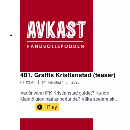
481. Grattis Kristianstad (teaser)
|
03:41
måndag 1 juni 2026
Varför vann IFK Kristianstad guldet? Kunde
Malmö gjort nått annorlunda? Vilka spelare ska
hyllas? Vad händer med båda lagen till nästa
Play
säsong? Ska Emil Berggren lyckas få in ett
europasvep? Frågorna är många, svaren likaså.