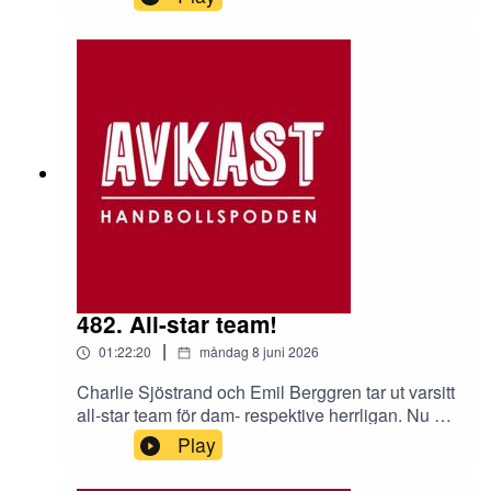
482. All-star team!
|
01:22:20
måndag 8 juni 2026
Charlie Sjöstrand och Emil Berggren tar ut varsitt
all-star team för dam- respektive herrligan. Nu är
det upp till oss andra att avgöra vem som har
Play
mest fel. Sen hinner vi med några spetsiga ord
om Champions League final fouret.