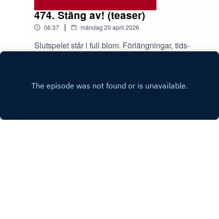
474. Stäng av! (teaser)
|
06:37
måndag 20 april 2026
Slutspelet står i full blom. Förlängningar, tids-
gate, delegat-gate, avgörande matcher. Mycket
mål, lite mål, hårdrag-gate. Ja ni hör, full
Play
rulle.www.patreon.com/avkast
Copyright
Avkast
Hosted with ❤️ by
Acast