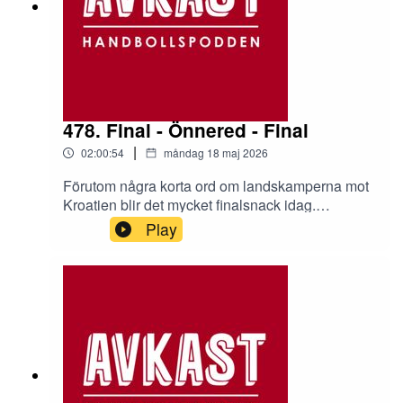
478. Final - Önnered - Final
|
02:00:54
måndag 18 maj 2026
Förutom några korta ord om landskamperna mot
Kroatien blir det mycket finalsnack idag.
Damerna snackas upp innan vi tar en "kort"
Play
sväng förbi bullret i Önnered för att sedan landa i
ett uppsnack om Kristianstad - Malmö.