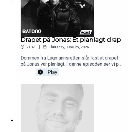
Drapet på Jonas: Et planlagt drap
|
21:45
Thursday, June 25, 2026
Dommen fra Lagmannsretten slår fast at drapet
på Jonas var planlagt. I denne episoden ser vi på
den ferske dommen, vi snakker med Jonas' far,
Play
Trond Henriksen om hans reaksjon på denne og vi
stiller spørsmålet; er endelig punktum nå satt i
denne saken?