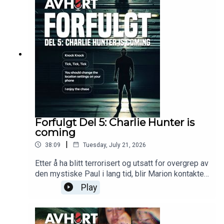
Forfulgt Del 5: Charlie Hunter is
coming
|
38:09
Tuesday, July 21, 2026
Etter å ha blitt terrorisert og utsatt for overgrep av
den mystiske Paul i lang tid, blir Marion kontaktet
av flere nye menn, en av disse kaller seg Charlie
Play
Hunter.