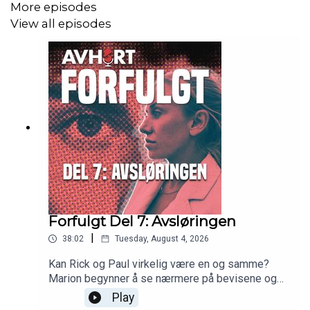
More episodes
View all episodes
Forfulgt Del 7: Avsløringen
|
38:02
Tuesday, August 4, 2026
Kan Rick og Paul virkelig være en og samme?
Marion begynner å se nærmere på bevisene og
truslene blir alvor når sexvideoene og bildene blir
Play
spredt på nettet.