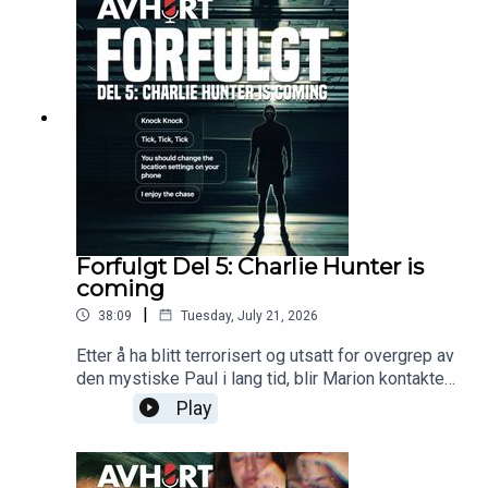
Forfulgt Del 5: Charlie Hunter is
coming
|
38:09
Tuesday, July 21, 2026
Etter å ha blitt terrorisert og utsatt for overgrep av
den mystiske Paul i lang tid, blir Marion kontaktet
av flere nye menn, en av disse kaller seg Charlie
Play
Hunter.