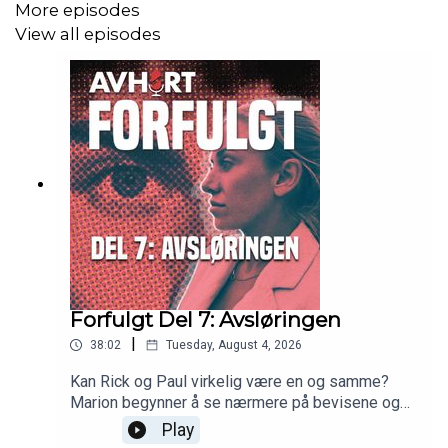
More episodes
View all episodes
Forfulgt Del 7: Avsløringen
|
38:02
Tuesday, August 4, 2026
Kan Rick og Paul virkelig være en og samme?
Marion begynner å se nærmere på bevisene og
truslene blir alvor når sexvideoene og bildene blir
Play
spredt på nettet.