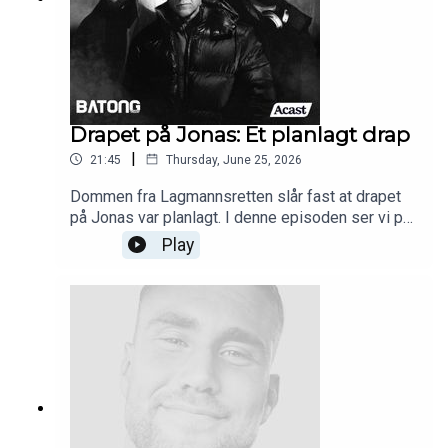
Drapet på Jonas: Et planlagt drap
|
21:45
Thursday, June 25, 2026
Dommen fra Lagmannsretten slår fast at drapet
på Jonas var planlagt. I denne episoden ser vi på
den ferske dommen, vi snakker med Jonas' far,
Play
Trond Henriksen om hans reaksjon på denne og vi
stiller spørsmålet; er endelig punktum nå satt i
denne saken?