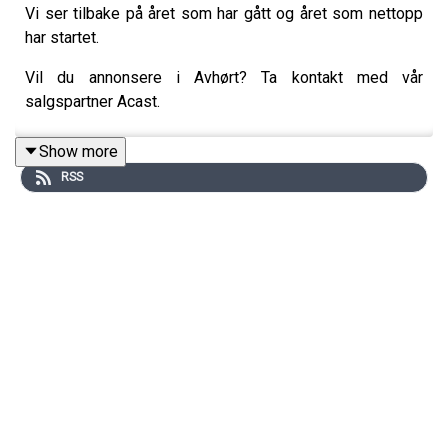
Vi ser tilbake på året som har gått og året som nettopp
har startet.
Vil du annonsere i Avhørt? Ta kontakt med vår
salgspartner Acast.
Show more
RSS
Batong Media AS har redaktøransvar for denne
podkasten. Stein Morten Lier er ansvarlig redaktør.