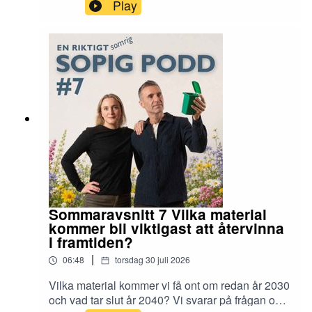
kunna tänka nytt? Vi svarar på frågan om hur
Play
avfallshanteringen ser ut i framtiden! En riktigt
sopig podd produceras av Sysav med
miljöpedagogerna Ann Nerlund och Rustan
Nilsson.
Sommaravsnitt 7 Vilka material
kommer bli viktigast att återvinna
i framtiden?
|
06:48
torsdag 30 juli 2026
Vilka material kommer vi få ont om redan år 2030
och vad tar slut år 2040? Vi svarar på frågan om