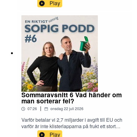
vilka material som kommer bli viktigast att
Play
återvinna i framtiden!En riktigt sopig podd
produceras av Sysav med miljöpedagogerna
Ann Nerlund och Rustan Nilsson.
Sommaravsnitt 6 Vad händer om
man sorterar fel?
|
07:26
onsdag 22 juli 2026
Varför betalar vi 2,7 miljarder i avgift till EU och
varför är inte klisterlapparna på frukt ett stort
problem? Vi svarar på vad som händer när man
Play