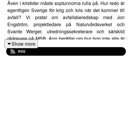
Även i kristider måste soptunnorna rulla på. Hur redo är
egentligen Sverige för krig och kris när det kommer till
avfall? Vi pratar om avfallsberedskap med Jon
Engström, projektledare på Naturvårdsverket och
Svante Werger, utredningssekreterare och särskild
rådgivare på MSB. Ann berättar om hur hon inte alls är
Show more
redo och Rustan plockar fram både sånghäfte och
RSS
skämskudde.
En riktigt sopig podd produceras av Sysav med
miljöpedagogerna Ann Nerlund och Rustan Nilsson.