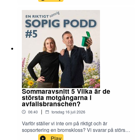
sorterar fel!En riktigt sopig podd produceras av
Sysav med miljöpedagogerna Ann Nerlund och
Rustan Nilsson.
Sommaravsnitt 5 Vilka är de
största motgångarna i
avfallsbranschen?
|
06:40
torsdag 16 juli 2026
Varför ställer vi inte om på riktigt och är
sopsortering en bromskloss? Vi svarar på största
motgångarna i avfallsbranschen!En riktigt sopig
Play