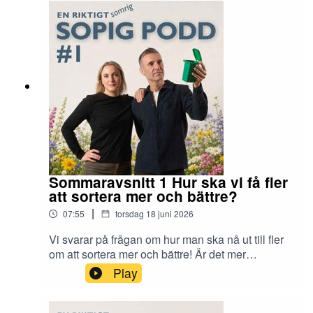
Ann Nerlund och Rustan Nilsson.
Sommaravsnitt 1 Hur ska vi få fler
att sortera mer och bättre?
|
07:55
torsdag 18 juni 2026
Vi svarar på frågan om hur man ska nå ut till fler
om att sortera mer och bättre! Är det mer
information som krävs eller ska vi börja knacka
Play
dörr? Vi svarar på hur vi ska få fler att sortera mer
och bättre!En riktigt sopig podd produceras av
Sysav med miljöpedagogerna Ann Nerlund och