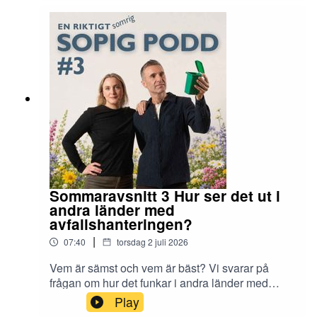
Nilsson.
Sommaravsnitt 3 Hur ser det ut i
andra länder med
avfallshanteringen?
|
07:40
torsdag 2 juli 2026
Vem är sämst och vem är bäst? Vi svarar på
frågan om hur det funkar i andra länder med
avfallshanteringen!En riktigt sopig podd
Play
produceras av Sysav med miljöpedagogerna