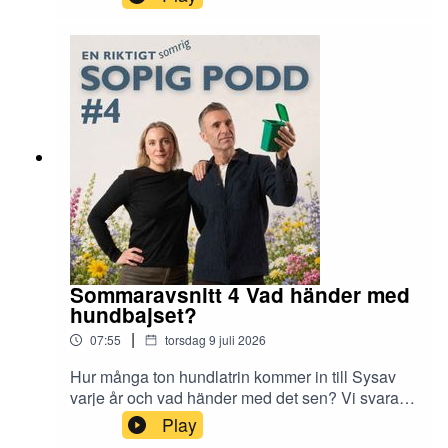
podd produceras av Sysav med
miljöpedagogerna Ann Nerlund och Rustan
Nilsson.
Sommaravsnitt 4 Vad händer med
hundbajset?
|
07:55
torsdag 9 juli 2026
Hur många ton hundlatrin kommer in till Sysav
varje år och vad händer med det sen? Vi svarar!
En riktigt sopig podd produceras av Sysav med
Play
miljöpedagogerna Ann Nerlund och Rustan