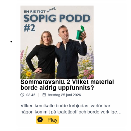
Ann Nerlund och Rustan Nilsson.
Sommaravsnitt 2 Vilket material
borde aldrig uppfunnits?
|
08:45
torsdag 25 juni 2026
Vilken kemikalie borde förbjudas, varför har
någon kommit på toalettgolf och borde verkligen
dina fötter ha en hängmatta? Vi svarar på vad
Play
som aldrig borde uppfunnits!En riktigt sopig podd
produceras av Sysav med miljöpedagogerna