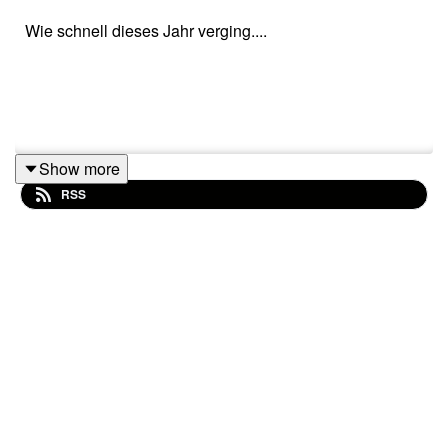
Wie schnell dieses Jahr verging....
Show more
RSS
----//-----
Schreib mir sehr gern unter hallo(at)karinscherpe.de
dein Lob, deine Kritik, dein Liebesgeständnis oder
deine Wünsche für weitere Themen im Podcast oder
auch Vorschlage für Gäste.