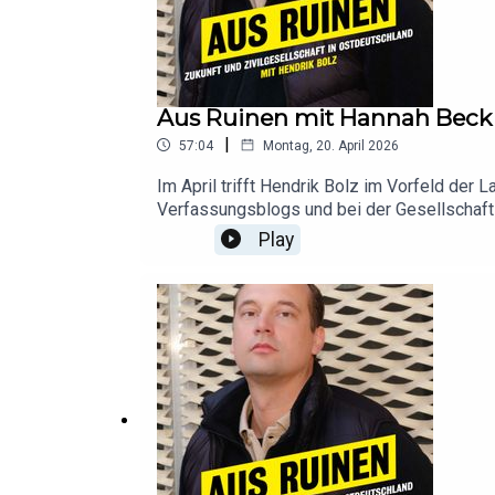
Aus Ruinen mit Hannah Beck
|
57:04
Montag, 20. April 2026
Im April trifft Hendrik Bolz im Vorfeld der
Verfassungsblogs und bei der Gesellschaft 
Ostdeutschland auseinandersetzt.Hören Sie
Play