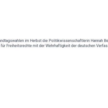
 Landtagswahlen im Herbst die Politikwissenschaftlerin Hannah Bec
für Freiheitsrechte mit der Wehrhaftigkeit der deutschen Verfas
 hier das Gespräch vom 20. April 2026.