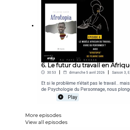
6. Le futur du travail en Afriqu
|
|
30:53
dimanche 5 avril 2026
Saison
3
,
E
Et si le problème n’était pas le travail… m
de Psychologie du Personnage, nous plonge
de développement en Afrique.Dans un contine
Play
normes importées.Avec Assa Djelou, thérapeu
modèles ? Comment redéfinir la réussite à p
africains à travers une analyse intime des p
More episodes
? Une exploration sensible du monde du trava
View all episodes
l’organisation Africa No Filter, dans le cad