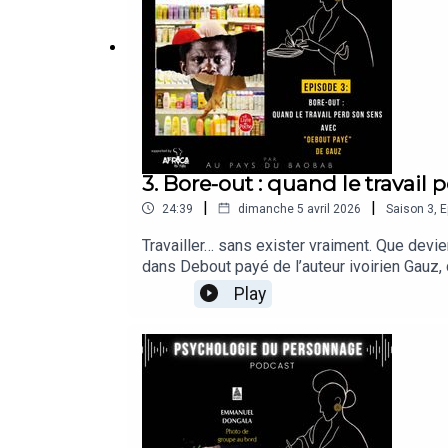
3. Bore-out : quand le travail 
|
|
24:39
dimanche 5 avril 2026
Saison
3
,
E
Travailler… sans exister vraiment. Que dev
dans Debout payé de l’auteur ivoirien Gauz, q
physiquement, mais absents intérieurement, c
Play
projection.Avec Assa Djelou, thérapeute à l
on est réduit à une fonction ? Que fait l’en
analyse intime des personnages de films et d
sensible du monde du travail en Afrique, entr
No Filter, dans le cadre du projet #WorkRei