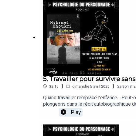
5. Travailler pour survivre san
|
|
32:15
dimanche 5 avril 2026
Saison
3
,
E
Quand travailler remplace l’enfance… Peut-
plongeons dans le récit autobiographique de 
certains contextes africains, le travail n’es
Play
nous explorons les conséquences de ces traje
devient la seule priorité ?🎙 Psychologie d
livres. Comment le travail, les héritages et 
et réalité. 🎧✨🤝 Ce podcast est produit avec