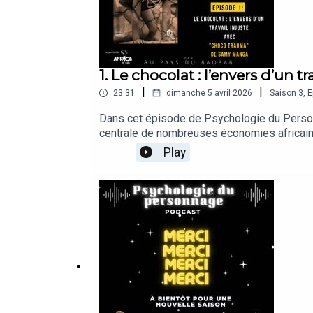
1. Le chocolat : l’envers d’un tr
|
|
23:31
dimanche 5 avril 2026
Saison
3
,
E
Dans cet épisode de Psychologie du Person
centrale de nombreuses économies africaines,
ancrés dans les systèmes économiques actue
Play
psychologiques de ces réalités : comment vi
dans les corps et les esprits ?🎙 Psycholo
et de livres. Comment le travail, les hérita
fiction et réalité. 🎧✨🤝 Ce podcast est prod
#WorkReimaginedStoryLab pour porter un aut