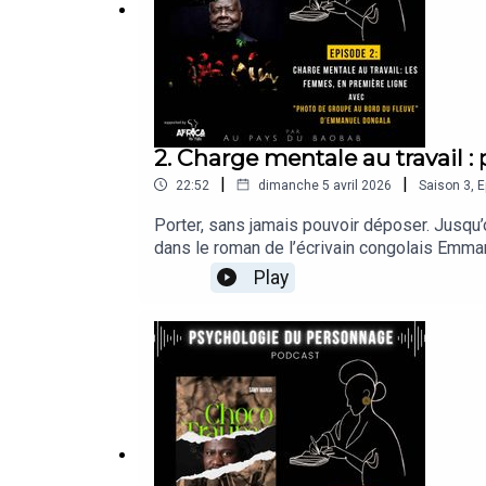
2. Charge mentale au travail 
|
|
22:52
dimanche 5 avril 2026
Saison
3
,
E
Porter, sans jamais pouvoir déposer. Jusqu
dans le roman de l’écrivain congolais Emman
travailler, soutenir, organiser, tenir.Dans 
Play
devient une réalité constante, souvent invi
silencieuse : que devient-on quand on ne p
Personnage – Plongez au cœur des récits afr
les émotions façonnent-ils nos trajectoires 
avec le support technique et financier de l’
monde du travail en Afrique.