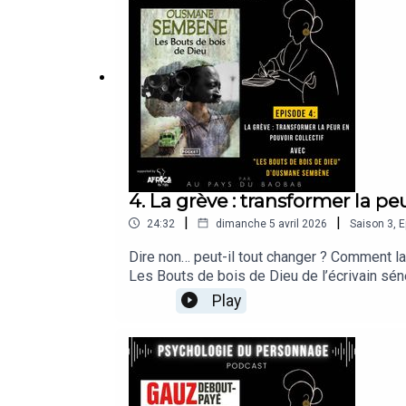
#WorkReimaginedStoryLab pour porter un aut
4. La grève : transformer la pe
|
|
24:32
dimanche 5 avril 2026
Saison
3
,
E
Dire non… peut-il tout changer ? Comment l
Les Bouts de bois de Dieu de l’écrivain sén
historique, le travail devient un lieu de rési
Play
Deviens, nous explorons ce basculement intér
individuelle en puissance partagée ?🎙 Psy
films et de livres. Comment le travail, les 
entre fiction et réalité. 🎧✨🤝 Ce podcast es
#WorkReimaginedStoryLab pour porter un aut