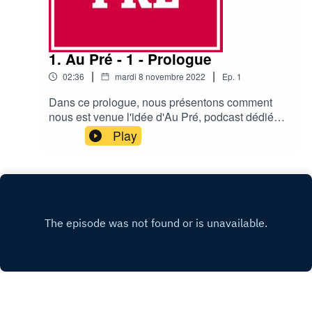
1. Au Pré - 1 - Prologue
|
|
02:36
mardi 8 novembre 2022
Ep.
1
Dans ce prologue, nous présentons comment
nous est venue l'idée d'Au Pré, podcast dédié
aux habitants de la ville du Pré-Saint-
Play
Gervais.Crédits : "We, the people" by
Mr_Yesterday