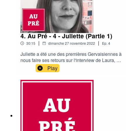
4. Au Pré - 4 - Juliette (Partie 1)
|
|
30:15
dimanche 27 novembre 2022
Ep.
4
Juliette a été une des premières Gervaisiennes à
nous faire ses retours sur l'interview de Laura, et
on a découvert qu'elle connaissait très bien le
Play
Pré et ses habitants. On a donc décidé de lui
proposer une interview qui s'est révélée
passionnante et pleine de surprises et
coïncidences. En voici la première partie !Crédits
: "We, the people" by Mr_Yesterday