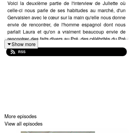
Voici la deuxième partie de l'interview de Juliette où
celle-ci nous parle de ses habitudes au marché, d'un
Gervaisien avec le cœur sur la main qu'elle nous donne
envie de rencontrer, de l'homme espagnol dont nous
parlait Laura et qu'on a vraiment beaucoup envie de
rencontrer, des faits divers au Pré, des célébrités du Pré
Show more
et de bien d'autres choses...
RSS
Crédits : "We, the people" by Mr_Yesterday
More episodes
View all episodes