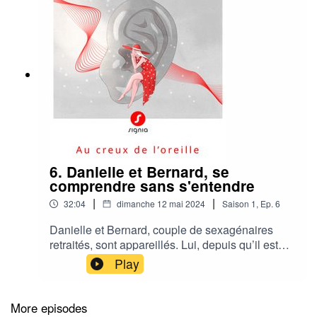
6. Danielle et Bernard, se
comprendre sans s'entendre
|
|
32:04
dimanche 12 mai 2024
Saison
1
,
Ep.
6
Danielle et Bernard, couple de sexagénaires
retraités, sont appareillés. Lui, depuis qu’il est
atteint d’une otospongiose et elle, depuis sa
Play
tumeur bénigne sur le nerf auditif. Même si selon
Bernard, au bout de 54 ans de vie commune, «
on n’a pas besoin de se parler pour se
More episodes