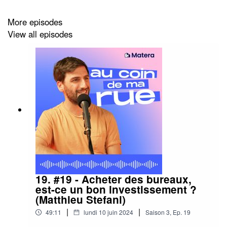
pour ne pas rater les prochains, et à nous noter 5 étoiles
sur votre plateforme d’écoute.
More episodes
View all episodes
Bonne écoute 🙂
#AuCoindeMaRue #investissement #investir
#devenirproprietaire #proprietaire #immobilier
#achatimmobilier #parking #devenirriche
#educationfinanciere
19. #19 - Acheter des bureaux,
est-ce un bon investissement ?
(Matthieu Stefani)
|
|
49:11
lundi 10 juin 2024
Saison
3
,
Ep.
19