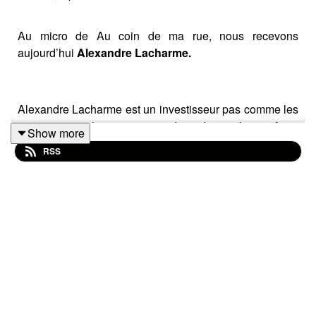
Au micro de Au coin de ma rue, nous recevons
aujourd’hui
Alexandre Lacharme.
Alexandre Lacharme est un investisseur pas comme les
autres puisqu'il n'investit que dans des parkings. Avec
Show more
91 places de parking à son actif aujourd'hui, il va nous
RSS
expliquer pourquoi ce choix d'investissement et quels
sont les critères pour investir dans des bonnes places
de parking !
Vous écoutez
Au coin de ma rue
, un podcast proposé
par
Matera
, la meilleure solution pour gérer votre
copropriété et vos investissements locatifs.
Si vous avez aimé cet épisode, pensez à vous abonner