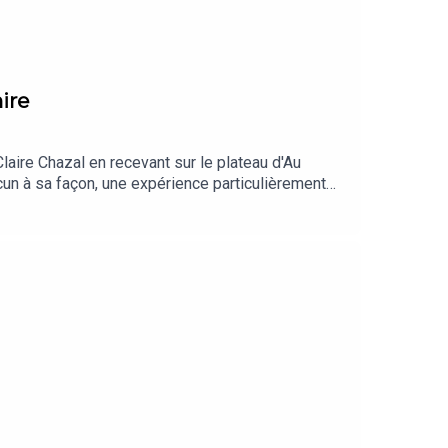
ire
Claire Chazal en recevant sur le plateau d'Au
cun à sa façon, une expérience particulièrement
iols paternels qu'il a subis dans son enfance, et
» (Ed. Gallimard), un témoignage impressionnant
r cela. Romain Lemire est devenu chanteur et
leur, mais leur dialogue avec Claire Chazal
ux très beaux livres.