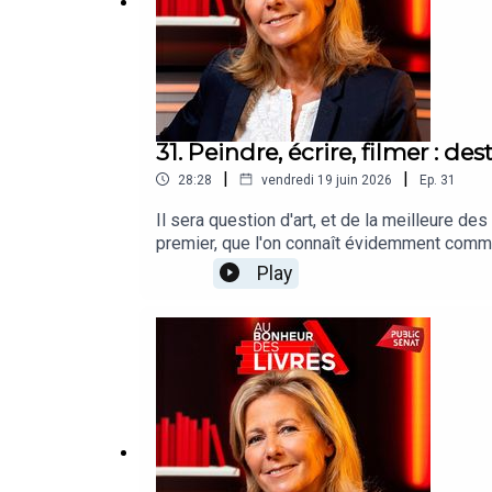
31. Peindre, écrire, filmer : de
|
|
28:28
vendredi 19 juin 2026
Ep.
31
Il sera question d'art, et de la meilleure d
premier, que l'on connaît évidemment comme c
Mercure de France : « Oublier la peinture ».
Play
connu dans son jeu âge une vocation de dess
Bernard raconte le parcours singulier, qui
d'un artiste original, auquel il valait la pe
invités sauront nous faire approcher, dans l