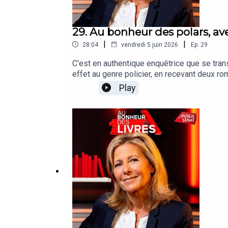
29. Au bonheur des polars, av
|
|
28:04
vendredi 5 juin 2026
Ep.
29
C'est en authentique enquêtrice que se tran
effet au genre policier, en recevant deux rom
incontestée en ce domaine : il a créé le pe
Play
monde contemporain, comme ici les dangers 
toutes sortes, s'amuse quant à lui à changer
l'emmènent cette fois sur les traces de Napo
sans aucun doute quelques-uns de leurs secr