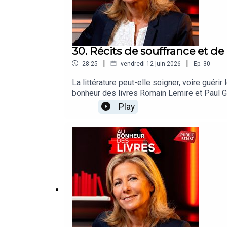
30. Récits de souffrance et de
|
|
28:25
vendredi 12 juin 2026
Ep.
30
La littérature peut-elle soigner, voire guéri
bonheur des livres Romain Lemire et Paul Ga
douloureuse. Le premier raconte sous une fo
Play
réussit à faire de ce traumatisme un récit 
de mesure et de justesse sur la mort de sa
comédien, Paul Gasnier est un jeune journalis
montrera que les blessures du passé ont d'ab