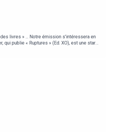
es livres » ... Notre émission s'intéressera en
r, qui publie « Ruptures » (Ed. XO), est une star
ttant en jeu les aspects les plus inquiétants du
e académicien qui a publié déjà des livres de
 héros récurrent d'enquêtes savoureuses, qui
gés par Claire Chazal, nos deux invités livreront