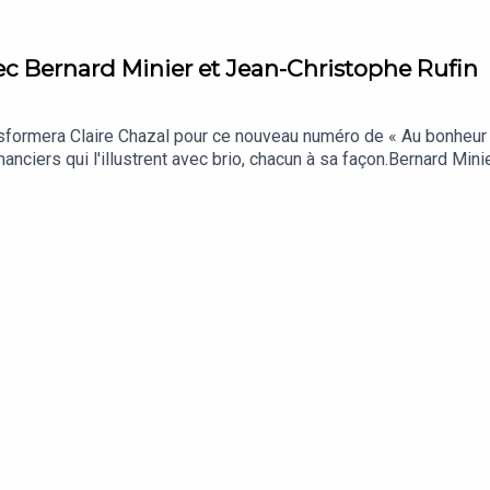
ec Bernard Minier et Jean-Christophe Rufin
sformera Claire Chazal pour ce nouveau numéro de « Au bonheur d
anciers qui l'illustrent avec brio, chacun à sa façon.Bernard Minie
rsonnage féminin de Lucia Guerrero pour résoudre des énigmes me
de la technologie numérique.Jean-Christophe Rufin, en honorabl
 de registre avec le personnage du consul Aurel dont il a fait le
léon, dans « La folie Sainte-Hélène » (Ed. Calmann-Lévy).Interro
ets pour réussir comme ils le font à captiver les lecteurs !