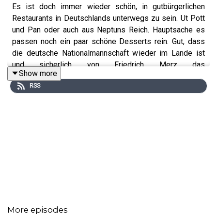
Es ist doch immer wieder schön, in gutbürgerlichen
Restaurants in Deutschlands unterwegs zu sein. Ut Pott
und Pan oder auch aus Neptuns Reich. Hauptsache es
passen noch ein paar schöne Desserts rein. Gut, dass
die deutsche Nationalmannschaft wieder im Lande ist
und sicherlich von Friedrich Merz das
Show more
Bundesverdienstkreuz angeheftet bekommen. Immerhin,
RSS
Gruppenerster! Wir haben in Deutschland ganz andere
Krisen zu bewältigen. Im ZDF Fernsehgarten gibt es bald
kein Alkohol mehr. D.h. die grenzdebilen Gäste müssen
sich demnächst stimmungsmäßig anders auf Flughöhe
gezogen werden. Da wünscht man sich doch die gute
alte Zeit zurück, als Angela Merkel morgens
schon sagte: Ich wünsch mir einen blauen Blazer!
Instagram:
More episodes
https://www.instagram.com/atzeschroeder_offiziell/