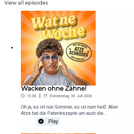
View all episodes
⚽️ Komm in meine WM-Tippgruppe!
Hol dir Finanzguru, tritt meiner Tippgruppe bei und mach
bei der großen WM-Aktion mit. Insgesamt gibt es über
800.000 Preise im Gesamtwert von mehr als 250.000 €
zu gewinnen.
Wacken ohne Zähne!
👉 Jetzt mitmachen: https://app.finanzguru.de/app.html?
|
15:30
Donnerstag, 30. Juli 2026
page=WMLotteryPage&invite=EXAD13-EXAD13
Oh ja, es ist nun Sommer, es ist num heiß. Aber
Atze hat die Patentrezepte um auch die
heißesten Woche des Jahres durchzustehen.
Play
Man braucht einfach Freunde mit Pool und Luxus-
Grill. So bleibt auch die Küche zu Hause sauber