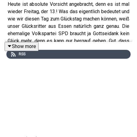
Heute ist absolute Vorsicht angebracht, denn es ist mal
wieder Freitag, der 13.! Was das eigentlich bedeutet und
wie wir diesen Tag zum Glückstag machen können, weiß
unser Glücksritter aus Essen natürlich ganz genau. Die
ehemalige Volkspartei SPD braucht ja Gottseidank kein
Glück mehr, denn es kann nur bergauf gehen. Gut, dass
Show more
das Deutsche TV-Programm immer besser wird und
RSS
Atze bei Promis unter Palmen eine neue geistige Heimat
gefunden hat. Dazu einen herrlichen Teller Pommes
Mayo.
Instagram:
https://www.instagram.com/atzeschroeder_offiziell/