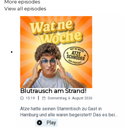
More episodes
View all episodes
Blutrausch am Strand!
|
15:19
Donnerstag, 6. August 2026
Atze hatte seinen Stammtisch zu Gast in
Hamburg und alle waren begeistert! Das es bei
diesem durstigen Gemetzel auch zu Opfern
Play
kommen kann, ist von vornherein mit eingepreist.