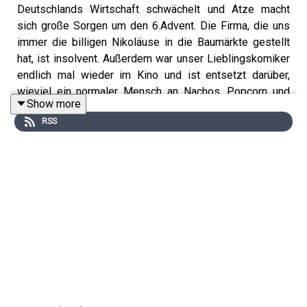
Deutschlands Wirtschaft schwächelt und Atze macht
sich große Sorgen um den 6.Advent. Die Firma, die uns
immer die billigen Nikoläuse in die Baumärkte gestellt
hat, ist insolvent. Außerdem war unser Lieblingskomiker
endlich mal wieder im Kino und ist entsetzt darüber,
wieviel ein normaler Mensch an Nachos, Popcorn und
Show more
Cola in sich reinstopfen kann. Gott sei Dank ist
RSS
wenigstens Jack White mit seinen 85Jahren wieder
Single und auf dem Markt. Elitepartner und golden
Bachelor reiben sich die Hände. Kopfschüttelnd stellt
man fest: Wat ne Woche!
Instagram:
https://www.instagram.com/atzeschroeder_offiziell/?
hl=de