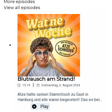
More episodes
View all episodes
Blutrausch am Strand!
|
15:19
Donnerstag, 6. August 2026
Atze hatte seinen Stammtisch zu Gast in
Hamburg und alle waren begeistert! Das es bei
diesem durstigen Gemetzel auch zu Opfern
Play
kommen kann, ist von vornherein mit eingepreist.