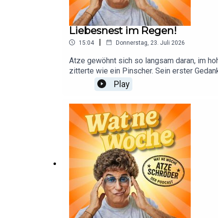
Liebesnest im Regen!
|
15:04
Donnerstag, 23. Juli 2026
Atze gewöhnt sich so langsam daran, im ho
zitterte wie ein Pinscher. Sein erster Gedan
Cristine Neubauer ihr Liebesnest auf Mallo
Play
dort Seiltänzerin am endlosen Trapez? Das 
die Züge wieder pünktlich an. Zauberhaft, A