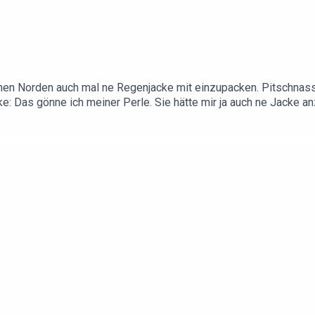
hen Norden auch mal ne Regenjacke mit einzupacken. Pitschnas
ke: Das gönne ich meiner Perle. Sie hätte mir ja auch ne Jacke a
rca verkaufen will. Aber wie muss man sich so ein Zentrum der L
alles kann in deutschen Bahnhöfen jetzt nicht mehr passieren, 
bfahrt in 5 Minuten.Instagram:https://www.instagram.com/atzesch