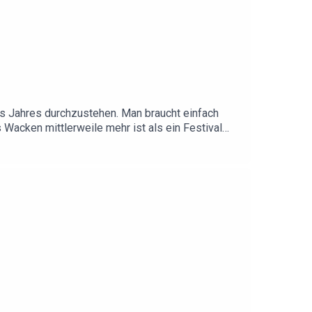
es Jahres durchzustehen. Man braucht einfach
 Wacken mittlerweile mehr ist als ein Festival
Ground Stagediving macht, der bleibt fit bis ins