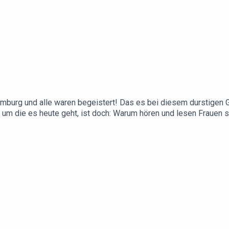
amburg und alle waren begeistert! Das es bei diesem durstigen
, um die es heute geht, ist doch: Warum hören und lesen Frauen 
 warum Männer in Radlerhosen so peinlich aussehen und wie m
e hat! Einer muss sich schließlich kümmern.Instagram:https://ww
tps://linktr.ee/watnewoche