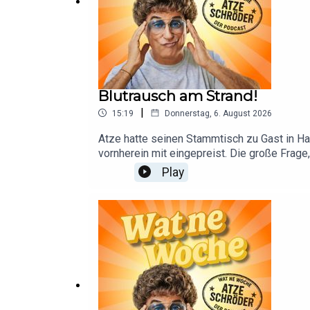
Blutrausch am Strand!
|
15:19
Donnerstag, 6. August 2026
Atze hatte seinen Stammtisch zu Gast in H
vornherein mit eingepreist. Die große Frage
sozusagen. Darüber hinaus geht es darum,
Play
fernhält. Wohl dem, der einen Zivi zur Seit
findet ihr alles zu meinen Werbepartnern:ht