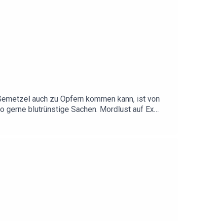
 Gemetzel auch zu Opfern kommen kann, ist von
so gerne blutrünstige Sachen. Mordlust auf Ex
an Wespen am besten vom eigenen Kuchen
w.instagram.com/atzeschroeder_offiziell/Hier