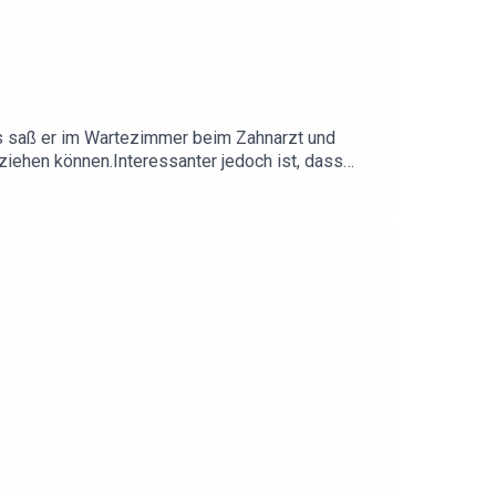
s saß er im Wartezimmer beim Zahnarzt und
nziehen können.Interessanter jedoch ist, dass
ust vorstellen? Wird dort Opium geraucht? Hängen
denn es gibt Alkoholverbot und somit kommen auch
roeder_offiziell/