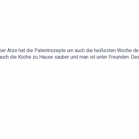
 Aber Atze hat die Patentrezepte um auch die heißesten Woche d
 auch die Küche zu Hause sauber und man ist unter Freunden. Das
ltanschauung plus Religion, denn eins ist klar: Wer auf dem Holy 
stagram:https://www.instagram.com/atzeschroeder_offiziell/