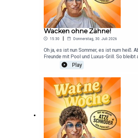
Wacken ohne Zähne!
|
15:30
Donnerstag, 30. Juli 2026
Oh ja, es ist nun Sommer, es ist num heiß.
Freunde mit Pool und Luxus-Grill. So bleibt
sollte auch dem Kanzler klar sein. Es ist We
Play
hohe Alter. God give Rock’n Roll to you!In