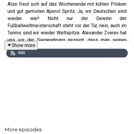
Atze freut sich auf das Wochenende mit kühlen Pilsken
und gut gemixten Aperol Spritz. Ja, wir Deutschen sind
wieder wer! Nicht nur der Gewinn der
Fußballweltmeisterschaft steht vor der Tür, nein, auch im
Tennis sind wir wieder Weltspitze. Alexander Zverev hat
uns vor der Siegerehrung gezeigt, dass man seinen
Show more
Dackel auch mit Zunge küssen kann.
RSS
Doch die große Frage jetzt zur Eröffnung der WM ist
natürlich: Welches Trikot ist das richtige und wie viel
Geld muss ich dafür ausgeben? Wäre es nicht sinnvoller,
die Kohle für gute Dessous und andere Ehehydraulik
zuninvestieren? Wie auch immer man sich entscheidet, in
dieser Folge gibt es ne Menge Antworten auf nie
gestellte Fragen. Danke!
More episodes