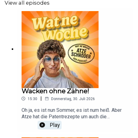
View all episodes
Instagram:
https://www.instagram.com/atzeschroeder_offiziell/
Hier gehts zum
Tippspiel: https://finanzguru.de/wm/invite?
code=EXAD13-EXAD13
Wacken ohne Zähne!
|
15:30
Donnerstag, 30. Juli 2026
Oh ja, es ist nun Sommer, es ist num heiß. Aber
Atze hat die Patentrezepte um auch die
heißesten Woche des Jahres durchzustehen.
Play
Man braucht einfach Freunde mit Pool und Luxus-
Grill. So bleibt auch die Küche zu Hause sauber