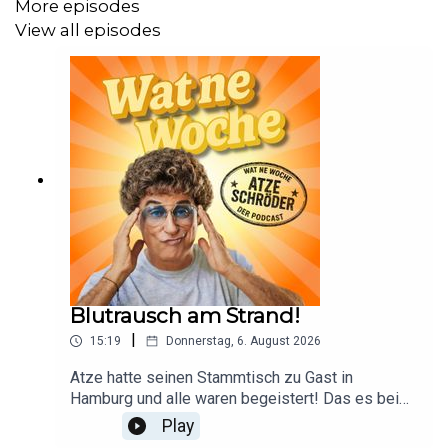
More episodes
View all episodes
Blutrausch am Strand!
|
15:19
Donnerstag, 6. August 2026
Atze hatte seinen Stammtisch zu Gast in
Hamburg und alle waren begeistert! Das es bei
diesem durstigen Gemetzel auch zu Opfern
Play
kommen kann, ist von vornherein mit eingepreist.