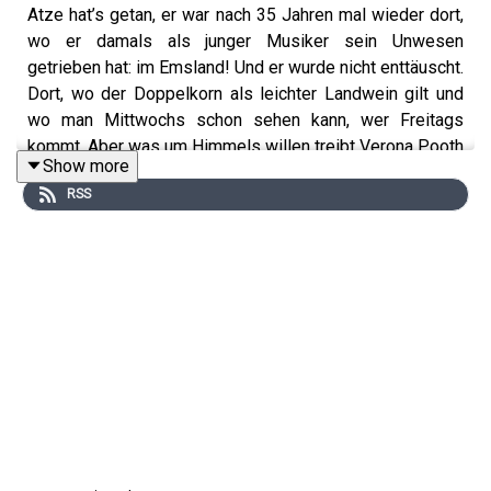
Atze hat’s getan, er war nach 35 Jahren mal wieder dort,
wo er damals als junger Musiker sein Unwesen
getrieben hat: im Emsland! Und er wurde nicht enttäuscht.
Dort, wo der Doppelkorn als leichter Landwein gilt und
wo man Mittwochs schon sehen kann, wer Freitags
kommt. Aber was um Himmels willen treibt Verona Pooth
Show more
nach Dubai? Also Atze kann’s egal sein, weil er bald mit
RSS
seinem Wohnmobil ins Abu Dhabi Deutschlands fährt:
nach Papenburg! Darauf einen Cola-Korn!
https://www.instagram.com/atzeschroeder_offiziell/?
hl=de