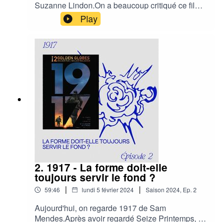
Suzanne Lindon.On a beaucoup critiqué ce film
avant même de le voir alors on a voulu le
Play
regarder pour comprendre si notre énervement
était justifié...Attention c'est chaud !Tous les 15
jours, c’est comme aller au ciné avec ses potes :
on découvre un film et on y réagit à chaud 🎙️🎬🔥
Cet épisode a été enregistré le 07.12.2023
2. 1917 - La forme doit-elle
toujours servir le fond ?
|
|
59:46
lundi 5 février 2024
Saison
2024
,
Ep.
2
Aujourd'hui, on regarde 1917 de Sam
Mendes.Après avoir regardé Seize Printemps, on