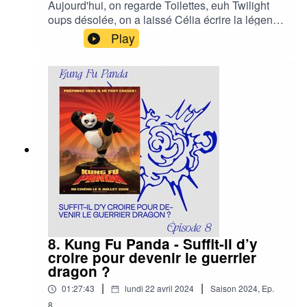
Aujourd'hui, on regarde Toilettes, euh Twilight
oups désolée, on a laissé Célia écrire la légende
cette fois... C'est le teen movie de l'adolescence
Play
pour Célia et Gus, mais le jeune Loris est passé
dans les mailles du filet alors on se devait de
partager avec lui ce chef-d'oeuvre, et il a pas
regretté !Attention c'est chaud !Tous les 15 jours,
c’est comme aller au ciné avec ses potes : on
découvre un film et on y réagit à chaud 🎙️🎬🔥Cet
épisode a été enregistré le 26.02.2024
8. Kung Fu Panda - Suffit-il d’y
croire pour devenir le guerrier
dragon ?
|
|
01:27:43
lundi 22 avril 2024
Saison
2024
,
Ep.
8