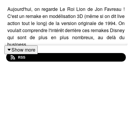
Aujourd'hui, on regarde Le Roi Lion de Jon Favreau !
C'est un remake en modélisation 3D (même si on dit live
action tout le long) de la version originale de 1994. On
voulait comprendre l'intérêt derrière ces remakes Disney
qui sont de plus en plus nombreux, au delà du
business...
Show more
RSS
Attention c'est chaud !
Tous les 15 jours, c’est comme aller au ciné avec ses
potes : on découvre un film et on y réagit à chaud 🎙️🎬🔥
Cet épisode a été enregistré le 01.02.2024