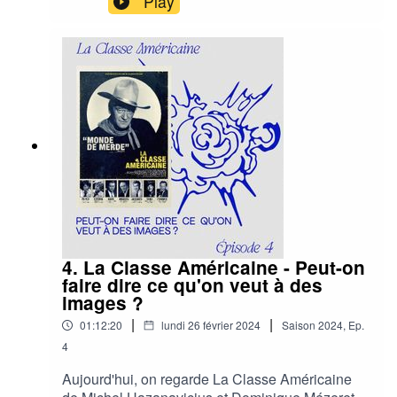
Play
l'époque c'était vraiment inhabituel. Du coup on
est un peu passé à côté en 2018... Mieux vaut
tard que jamais !Attention c'est chaud !Tous les
15 jours, c’est comme aller au ciné avec ses
potes : on découvre un film et on y réagit à chaud
🎙️🎬🔥Cet épisode a été enregistré le 14.12.2024
4. La Classe Américaine - Peut-on
faire dire ce qu'on veut à des
images ?
|
|
01:12:20
lundi 26 février 2024
Saison
2024
,
Ep.
4
Aujourd'hui, on regarde La Classe Américaine