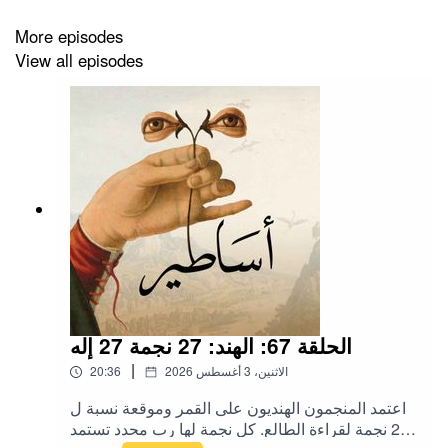
Music:
More episodes
View all episodes
ArtSlop_Flodur, Desert Voices
ArcticFoxMusic, Dream of Athena
‪@asateerpod‬
#trojanwar #GreekMythology #HelenOfTroy #EpicBattle
#TroyFallen #Achilles #Hector #TroyLegend
#MythicalWar #GoddessAphrodite #LegendaryHeroes
#TroyCity #WarOfTheGods #EpicStory #Homer
الحلقة 67: الهند: 27 نجمة 27 إله
#TroySiege #AncientGreece #MythologicalConflict
|
20:36
الاثنين، 3 أغسطس 2026
#Odysseus #trojanhorse
اعتمد المنجمون الهنديون على القمر وموقعة نسبة ل
27 نجمة لقراءة الطالع. كل نجمة لها رب محدد تستمد
#حرب_طروادة #الأساطير_اليونانية #هيلين_من_طروادة