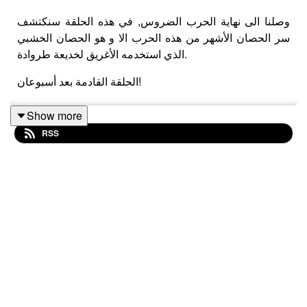
وصلنا الى نهاية الحرب الضروس, في هذه الحلقة سنكتشف
سر الحصان الأشهر من هذه الحرب الا و هو الحصان الخشبي
الذي استخدمه الأغريق لخديعة طروادة.
الحلقة القادمة بعد أسبوعان!
Show more
RSS
للتفاصيل استمعوا ل الحلقة 56!
المصادر:
قصة طروادة ل دريني خشبة
Lets Talk about Myths Baby by Liv Albert