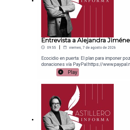
Entrevista a Alejandra Jiméne
|
09:55
viernes, 7 de agosto de 2026
Ecocidio en puerta: El plan para imponer po
donaciones vía PayPal:https://www.paypal.m
1539408017CLABE: 012 320 01539408017 2Ti
Play