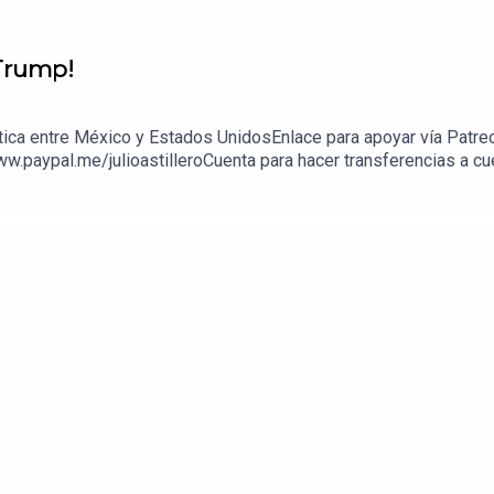
 Trump!
ítica entre México y Estados UnidosEnlace para apoyar vía Patre
ww.paypal.me/julioastilleroCuenta para hacer transferencias a 
enda:https://julioastillerotienda.com/