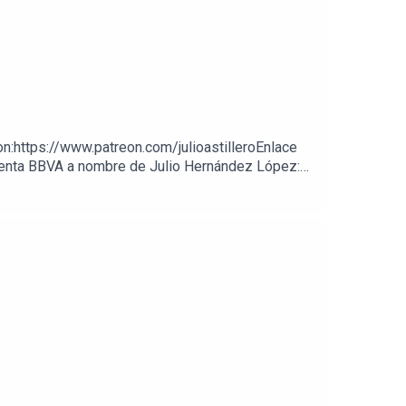
on:https://www.patreon.com/julioastilleroEnlace
cuenta BBVA a nombre de Julio Hernández López: