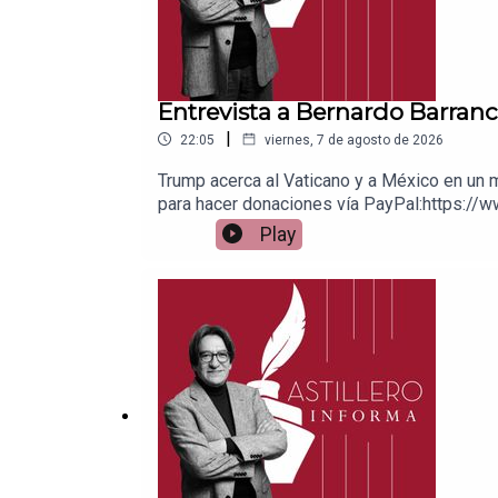
Entrevista a Bernardo Barranc
|
22:05
viernes, 7 de agosto de 2026
Trump acerca al Vaticano y a México en un 
para hacer donaciones vía PayPal:https://w
1539408017CLABE: 012 320 01539408017 2Ti
Play