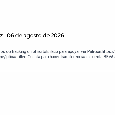
z - 06 de agosto de 2026
zos de fracking en el norteEnlace para apoyar vía Patreon:https:
e/julioastilleroCuenta para hacer transferencias a cuenta BBV
enda:https://julioastillerotienda.com/