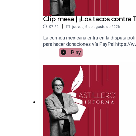
Clip mesa | ¡Los tacos contra
|
07:22
jueves, 6 de agosto de 2026
La comida mexicana entra en la disputa pol
para hacer donaciones vía PayPal:https://w
1539408017CLABE: 012 320 01539408017 2Ti
Play