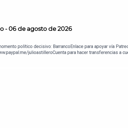
o - 06 de agosto de 2026
momento político decisivo: BarrancoEnlace para apoyar vía Patre
ww.paypal.me/julioastilleroCuenta para hacer transferencias a 
enda:https://julioastillerotienda.com/