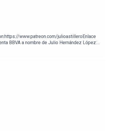
on:https://www.patreon.com/julioastilleroEnlace
cuenta BBVA a nombre de Julio Hernández López: