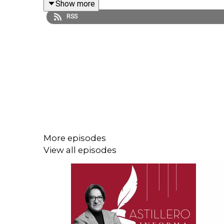
Show more
RSS
Enlace para hacer donaciones vía PayPal:
https://www.paypal.me/julioastillero
Cuenta para hacer transferencias a cuenta BBVA
CLABE: 012 320 01539408017 2
More episodes
View all episodes
Tienda:
https://julioastillerotienda.com/